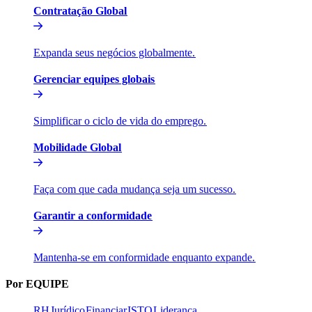
Contratação Global​​
Expanda seus negócios globalmente.​​
Gerenciar equipes globais​​
Simplificar o ciclo de vida do emprego.​​
Mobilidade Global​​
Faça com que cada mudança seja um sucesso.​​
Garantir a conformidade​​
Mantenha-se em conformidade enquanto expande.​​
Por EQUIPE​​
RH​​
Jurídico​​
Financiar​​
ISTO​​
Liderança​​