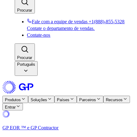
Procurar​​
Fale com a equipe de vendas +1(888)-855-5328​​
Contate o departamento de vendas.​​
Contate-nos​​
Procurar​​
Português
Produtos​​
Soluções​​
Países​​
Parceiros​​
Recursos​​
Entrar​​
GP EOR ™ e GP Contractor​​