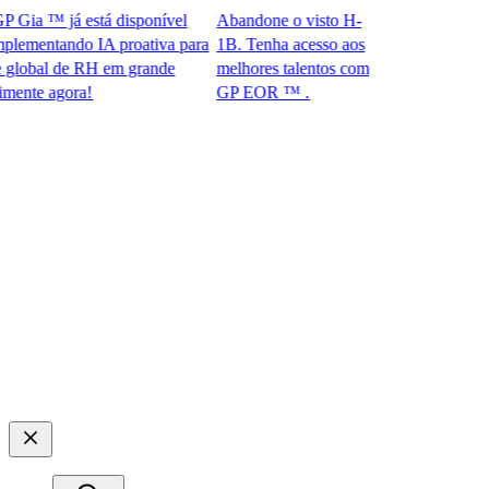
ia ™ já está disponível
Abandone o visto H-
mentando IA proativa para
1B. Tenha acesso aos
bal de RH em grande
melhores talentos com
e agora!​​
GP EOR ™ .​​