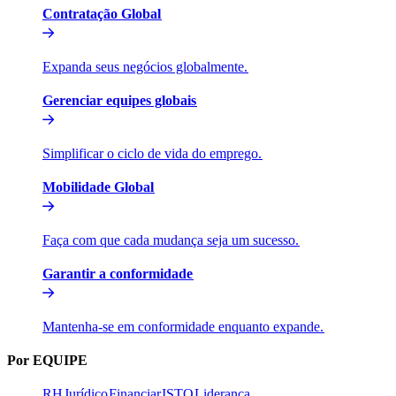
Contratação Global​​
Expanda seus negócios globalmente.​​
Gerenciar equipes globais​​
Simplificar o ciclo de vida do emprego.​​
Mobilidade Global​​
Faça com que cada mudança seja um sucesso.​​
Garantir a conformidade​​
Mantenha-se em conformidade enquanto expande.​​
Por EQUIPE​​
RH​​
Jurídico​​
Financiar​​
ISTO​​
Liderança​​