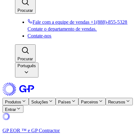
Procurar​​
Fale com a equipe de vendas +1(888)-855-5328​​
Contate o departamento de vendas.​​
Contate-nos​​
Procurar​​
Português
Produtos​​
Soluções​​
Países​​
Parceiros​​
Recursos​​
Entrar​​
GP EOR ™ e GP Contractor​​