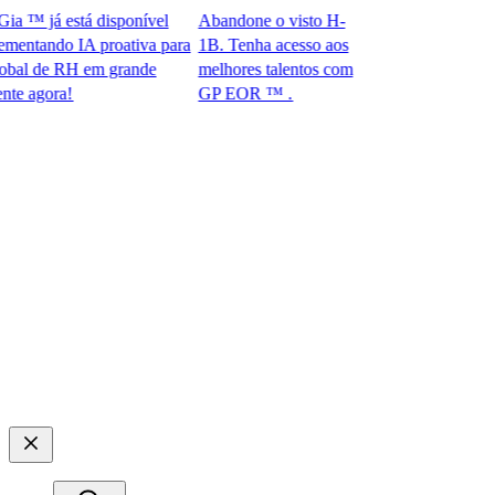
™ já está disponível
Abandone o visto H-
ntando IA proativa para
1B. Tenha acesso aos
l de RH em grande
melhores talentos com
gora!​​
GP EOR ™ .​​