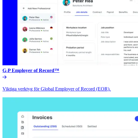
G-P Employer of Record™​​
Viktiga verktyg för Global Employer of Record (EOR).​​