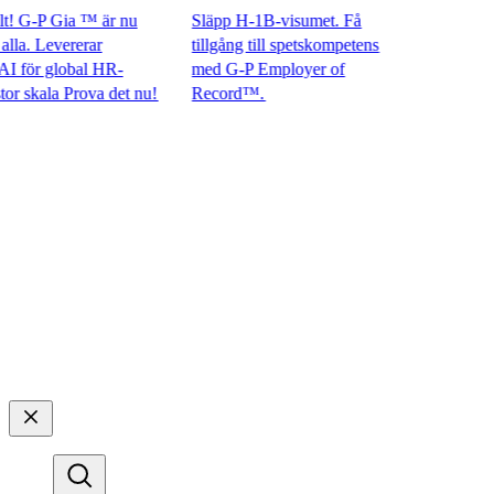
 G-P Gia ™ är nu
Släpp H-1B-visumet. Få
. Levererar
tillgång till spetskompetens
ör global HR-
med G-P Employer of
kala Prova det nu!​​
Record™.​​