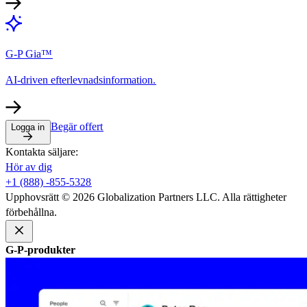
G-P Gia™​​
AI-driven efterlevnadsinformation.​​
Begär offert​​
Logga in​​
Kontakta säljare:​​
Hör av dig​​
+1 (888) -855-5328​​
Upphovsrätt © 2026 Globalization Partners LLC. Alla rättigheter
förbehållna.​​
G-P-produkter​​