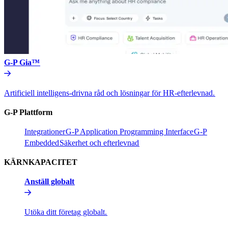
G-P Gia™​​
Artificiell intelligens-drivna råd och lösningar för HR-efterlevnad.​​
G-P Plattform​​
Integrationer​​
G-P Application Programming Interface​​
G-P
Embedded​​
Säkerhet och efterlevnad​​
KÄRNKAPACITET​​
Anställ globalt​​
Utöka ditt företag globalt.​​