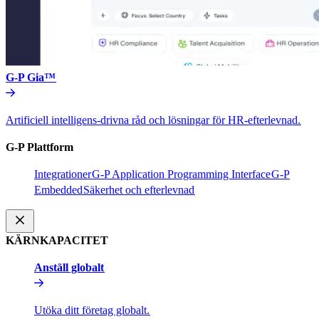
G-P Gia™​​
Artificiell intelligens-drivna råd och lösningar för HR-efterlevnad.​​
G-P Plattform​​
Integrationer​​
G-P Application Programming Interface​​
G-P
Embedded​​
Säkerhet och efterlevnad​​
KÄRNKAPACITET​​
Anställ globalt​​
Utöka ditt företag globalt.​​