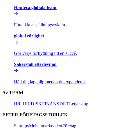
Hantera globala team​​
Förenkla anställningscykeln.​​
global rörlighet​​
Gör varje förflyttning till en succé.​​
Säkerställ efterlevnad​​
Håll dig lagenlig medan du expanderar.​​
Av TEAM​​
HR​​
JURIDISK​​
FINANS​​
DET​​
Ledarskap​​
EFTER FÖRETAGSSTORLEK​​
Startups​​
Mellanmarknaden​​
Företag​​