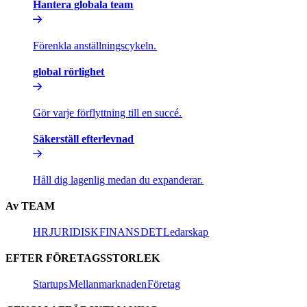
Hantera globala team​​
Förenkla anställningscykeln.​​
global rörlighet​​
Gör varje förflyttning till en succé.​​
Säkerställ efterlevnad​​
Håll dig lagenlig medan du expanderar.​​
Av TEAM​​
HR​​
JURIDISK​​
FINANS​​
DET​​
Ledarskap​​
EFTER FÖRETAGSSTORLEK​​
Startups​​
Mellanmarknaden​​
Företag​​