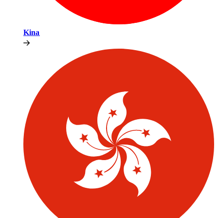
Kina​​