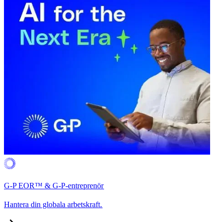
G-P EOR™ & G-P-entreprenör​​
Hantera din globala arbetskraft.​​