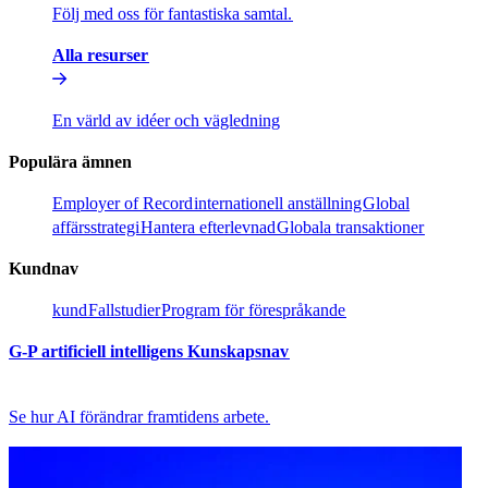
Följ med oss för fantastiska samtal.​​
Alla resurser​​
En värld av idéer och vägledning​​
Populära ämnen​​
Employer of Record​​
internationell anställning​​
Global
affärsstrategi​​
Hantera efterlevnad​​
Globala transaktioner​​
Kundnav​​
kund​​
Fallstudier​​
Program för förespråkande​​
G-P artificiell intelligens Kunskapsnav​​
Se hur AI förändrar framtidens arbete.​​