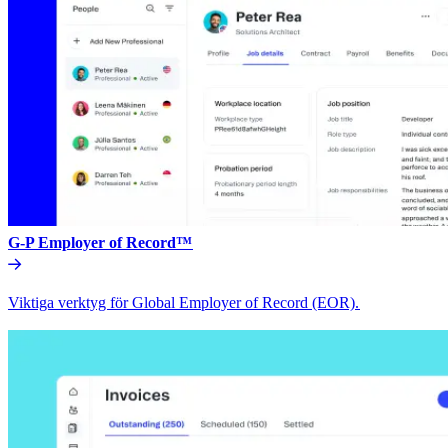
G-P Employer of Record™​​
Viktiga verktyg för Global Employer of Record (EOR).​​