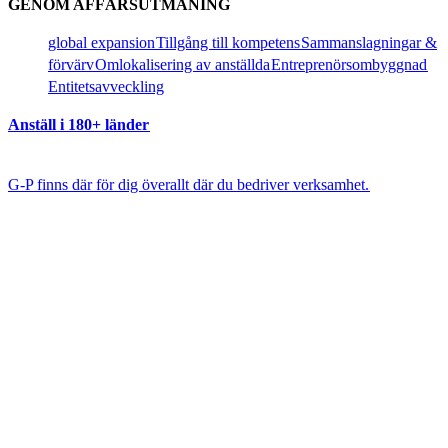
GENOM AFFÄRSUTMANING​​
global expansion​​
Tillgång till kompetens​​
Sammanslagningar &
förvärv​​
Omlokalisering av anställda​​
Entreprenörsombyggnad​​
Entitetsavveckling​​
Anställ i 180+ länder​​
G-P finns där för dig överallt där du bedriver verksamhet.​​