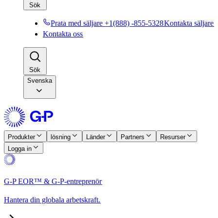
Sök​​
Prata med säljare +1(888) -855-5328​​
Kontakta säljare​​
Kontakta oss​​
Sök​​
Svenska
Produkter​​
lösning​​
Länder​​
Partners​​
Resurser​​
Logga in​​
G-P EOR™ & G-P-entreprenör​​
Hantera din globala arbetskraft.​​