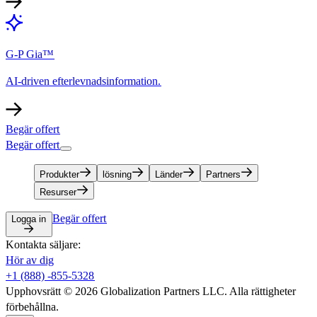
G-P Gia™​​
AI-driven efterlevnadsinformation.​​
Begär offert​​
Begär offert​​
Produkter​​
lösning​​
Länder​​
Partners​​
Resurser​​
Begär offert​​
Logga in​​
Kontakta säljare:​​
Hör av dig​​
+1 (888) -855-5328​​
Upphovsrätt © 2026 Globalization Partners LLC. Alla rättigheter
förbehållna.​​