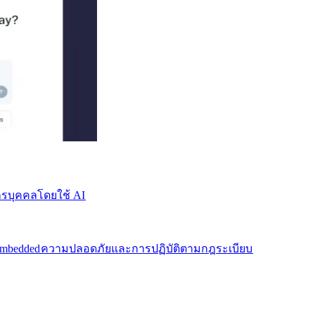
บุคคลโดยใช้ AI​​
mbedded​​
ความปลอดภัยและการปฏิบัติตามกฎระเบียบ​​