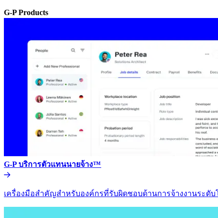
G-P Products​​
G-P บริการตัวแทนนายจ้าง™​​
เครื่องมือสำคัญสำหรับองค์กรที่รับผิดชอบด้านการจ้างงานระดับโล