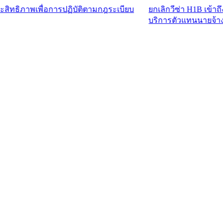
พื่อการปฏิบัติตามกฎระเบียบ
ยกเลิกวีซ่า H1B เข้าถึงบุคลากร
บริการตัวแทนนายจ้าง™​​