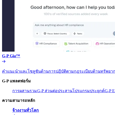
G-P Gia™​​
คำแนะนำและโซลูชันด้านการปฏิบัติตามกฎระเบียบด้านทรัพยากร
G-P แพลตฟอร์ม​​
การผสานรวม​​
G-P ส่วนต่อประสานโปรแกรมประยุกต์​​
G-P E
ความสามารถหลัก​​
จ้างงานทั่วโลก​​