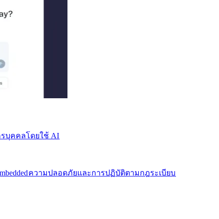
บุคคลโดยใช้ AI​​
mbedded​​
ความปลอดภัยและการปฏิบัติตามกฎระเบียบ​​