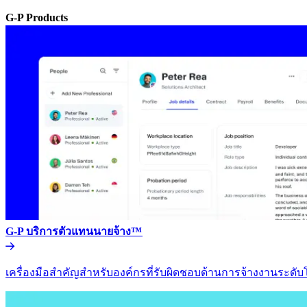
G-P Products​​
G-P บริการตัวแทนนายจ้าง™​​
เครื่องมือสำคัญสำหรับองค์กรที่รับผิดชอบด้านการจ้างงานระดับโล