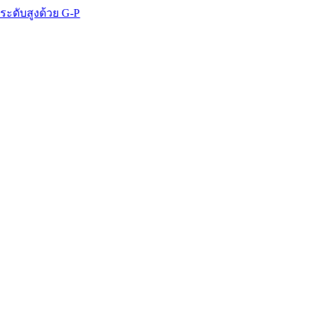
้วย G-P