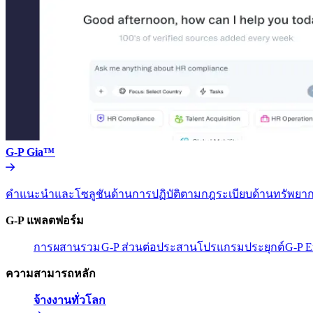
G-P Gia™​​
คำแนะนำและโซลูชันด้านการปฏิบัติตามกฎระเบียบด้านทรัพยากร
G-P แพลตฟอร์ม​​
การผสานรวม​​
G-P ส่วนต่อประสานโปรแกรมประยุกต์​​
G-P E
ความสามารถหลัก​​
จ้างงานทั่วโลก​​