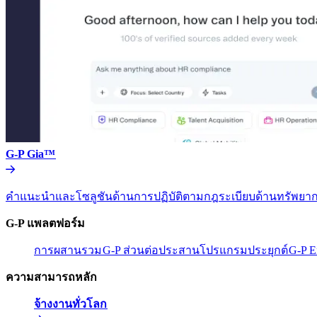
G-P Gia™​​
คำแนะนำและโซลูชันด้านการปฏิบัติตามกฎระเบียบด้านทรัพยากร
G-P แพลตฟอร์ม​​
การผสานรวม​​
G-P ส่วนต่อประสานโปรแกรมประยุกต์​​
G-P E
ความสามารถหลัก​​
จ้างงานทั่วโลก​​