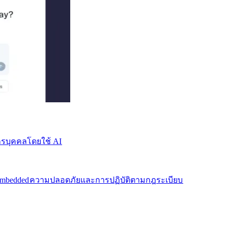
บุคคลโดยใช้ AI​​
mbedded​​
ความปลอดภัยและการปฏิบัติตามกฎระเบียบ​​