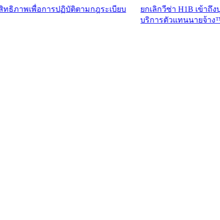
พื่อการปฏิบัติตามกฎระเบียบ
ยกเลิกวีซ่า H1B เข้าถึงบุคลากรท
บริการตัวแทนนายจ้าง™​​