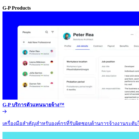
G-P Products​​
G-P บริการตัวแทนนายจ้าง™​​
เครื่องมือสำคัญสำหรับองค์กรที่รับผิดชอบด้านการจ้างงานระดับโล