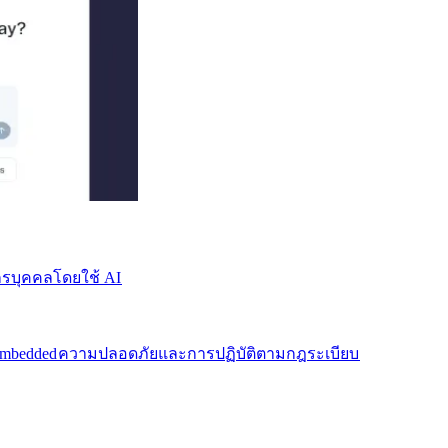
บุคคลโดยใช้ AI​​
mbedded​​
ความปลอดภัยและการปฏิบัติตามกฎระเบียบ​​