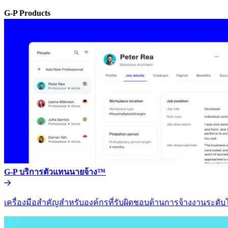
G-P Products​​
G-P บริการตัวแทนนายจ้าง™​​
เครื่องมือสำคัญสำหรับองค์กรที่รับผิดชอบด้านการจ้างงานระดับโล