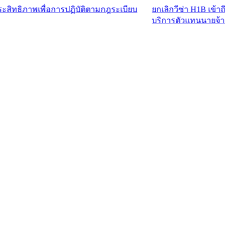
เพื่อการปฏิบัติตามกฎระเบียบ
ยกเลิกวีซ่า H1B เข้าถึงบุคลาก
บริการตัวแทนนายจ้าง™​​