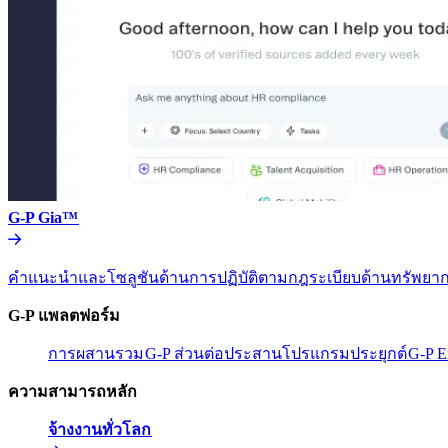
G-P Gia™​​
คำแนะนำและโซลูชันด้านการปฏิบัติตามกฎระเบียบด้านทรัพยากร
G-P แพลตฟอร์ม​​
การผสานรวม​​
G-P ส่วนต่อประสานโปรแกรมประยุกต์​​
G-P E
ความสามารถหลัก​​
จ้างงานทั่วโลก​​