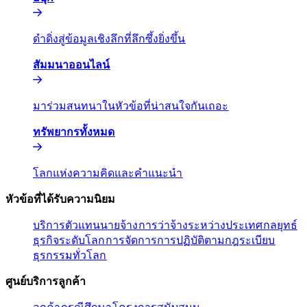
ดำดิ่งสู่ข้อมูลเชิงลึกที่ลึกซึ้งยิ่งขึ้น​​
สัมมนาออนไลน์​​
มาร่วมสนทนาในหัวข้อที่น่าสนใจกันเถอะ​​
ทรัพยากรทั้งหมด​​
โลกแห่งความคิดและคำแนะนำ​​
หัวข้อที่ได้รับความนิยม​​
บริการตัวแทนนายจ้าง​​
การว่าจ้างระหว่างประเทศ​​
กลยุทธ์
ธุรกิจระดับโลก​​
การจัดการการปฏิบัติตามกฎระเบียบ​​
ธุรกรรมทั่วโลก​​
ศูนย์บริการลูกค้า​​