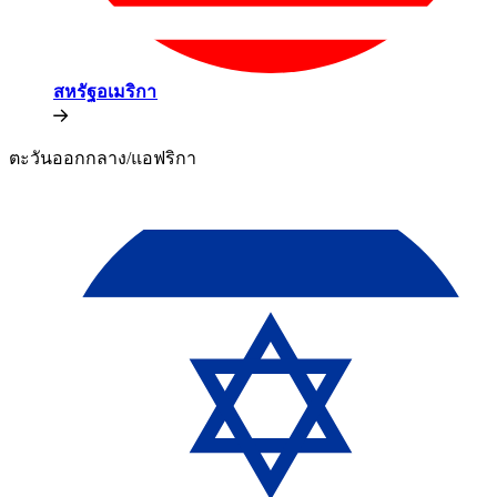
สหรัฐอเมริกา​​
ตะวันออกกลาง/แอฟริกา​​