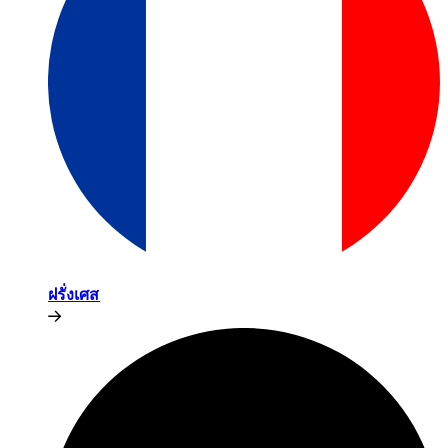
ฝรั่งเศส​​