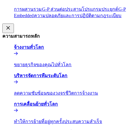
การผสานรวม​​
G-P ส่วนต่อประสานโปรแกรมประยุกต์​​
G-P
Embedded​​
ความปลอดภัยและการปฏิบัติตามกฎระเบียบ​​
ความสามารถหลัก​​
จ้างงานทั่วโลก​​
ขยายธุรกิจของคุณไปทั่วโลก​​
บริหารจัดการทีมระดับโลก​​
ลดความซับซ้อนของวงจรชีวิตการจ้างงาน​​
การเคลื่อนย้ายทั่วโลก​​
ทำให้การย้ายที่อยู่ทุกครั้งประสบความสำเร็จ​​