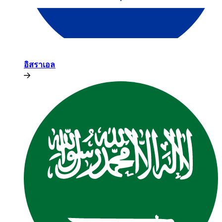
อิสราเอล​​