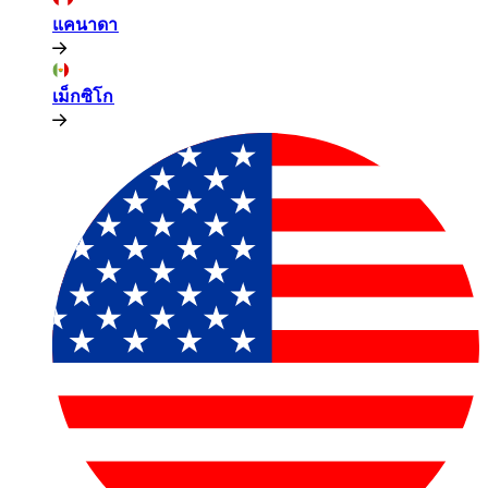
แคนาดา​​
เม็กซิโก​​