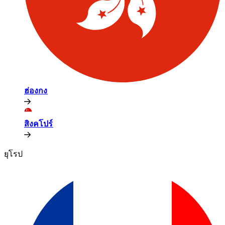
ฮ่องกง​​
สิงคโปร์​​
ยุโรป​​