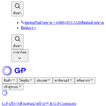
ค้นหา​​
พูดคุยกับฝ่ายขาย +1(888)-855-5328​​
ติดต่อฝ่ายขาย​​
ติดต่อเรา​​
ค้นหา​​
ภาษาไทย
สินค้า​​
โซลูชัน​​
ประเทศ​​
พาร์ทเนอร์​​
ทรัพยากร​​
เข้าสู่ระบบ​​
G-P บริการตัวแทนนายจ้าง™ & G-P Contractor​​