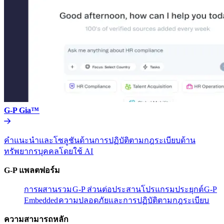
G-P Gia™​​
คำแนะนำและโซลูชันด้านการปฏิบัติตามกฎระเบียบด้าน
ทรัพยากรบุคคลโดยใช้ AI​​
G-P แพลตฟอร์ม​​
การผสานรวม​​
G-P ส่วนต่อประสานโปรแกรมประยุกต์​​
G-P
Embedded​​
ความปลอดภัยและการปฏิบัติตามกฎระเบียบ​​
ความสามารถหลัก​​