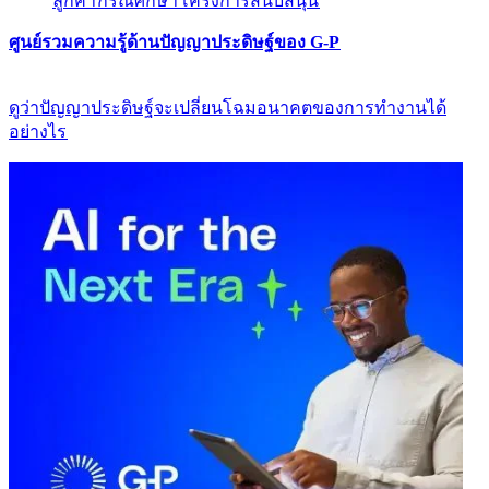
ลูกค้า​​
กรณีศึกษา​​
โครงการสนับสนุน​​
ศูนย์รวมความรู้ด้านปัญญาประดิษฐ์ของ G-P​​
ดูว่าปัญญาประดิษฐ์จะเปลี่ยนโฉมอนาคตของการทำงานได้
อย่างไร​​