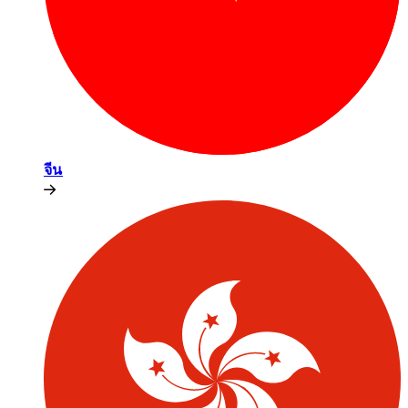
จีน​​