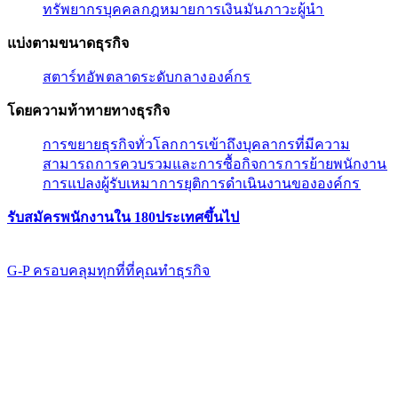
ทรัพยากรบุคคล​​
กฎหมาย​​
การเงิน​​
มัน​​
ภาวะผู้นํา​​
แบ่งตามขนาดธุรกิจ​​
สตาร์ทอัพ​​
ตลาดระดับกลาง​​
องค์กร​​
โดยความท้าทายทางธุรกิจ​​
การขยายธุรกิจทั่วโลก​​
การเข้าถึงบุคลากรที่มีความ
สามารถ​​
การควบรวมและการซื้อกิจการ​​
การย้ายพนักงาน​​
การแปลงผู้รับเหมา​​
การยุติการดำเนินงานขององค์กร​​
รับสมัครพนักงานใน 180ประเทศขึ้นไป​​
G-P ครอบคลุมทุกที่ที่คุณทําธุรกิจ​​