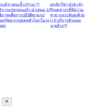
ว! ขณะนี้ GP Gia ™
ยกเลิกวีซ่า H1B เข้า
รแก่ทุกคนแล้ว นำเสนอ AI
ถึงบุคลากรที่มีความ
าพเพื่อการปฏิบัติตามกฎ
สามารถระดับสูงด้วย
รัพยากรบุคคลทั่วโลกในวง
G-P บริการตัวแทน
นายจ้าง™​​