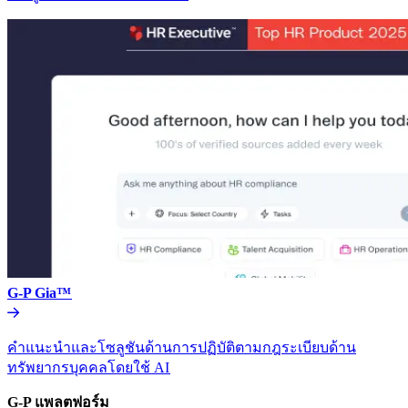
G-P Gia™​​
คำแนะนำและโซลูชันด้านการปฏิบัติตามกฎระเบียบด้าน
ทรัพยากรบุคคลโดยใช้ AI​​
G-P แพลตฟอร์ม​​