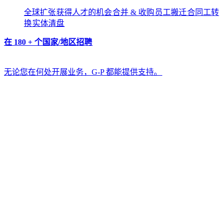
全球扩张​​
获得人才的机会​​
合并 & 收购​​
员工搬迁​​
合同工转
换​​
实体清盘​​
在 180 + 个国家/地区招聘​​
无论您在何处开展业务，G-P 都能提供支持。​​