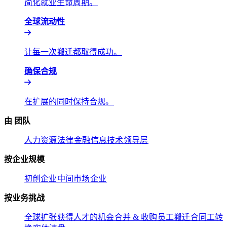
简化就业生命周期。​​
全球流动性​​
让每一次搬迁都取得成功。​​
确保合规​​
在扩展的同时保持合规。​​
由 团队​​
人力资源​​
法律​​
金融​​
信息技术​​
领导层​​
按企业规模​​
初创企业​​
中间市场​​
企业​​
按业务挑战​​
全球扩张​​
获得人才的机会​​
合并 & 收购​​
员工搬迁​​
合同工转