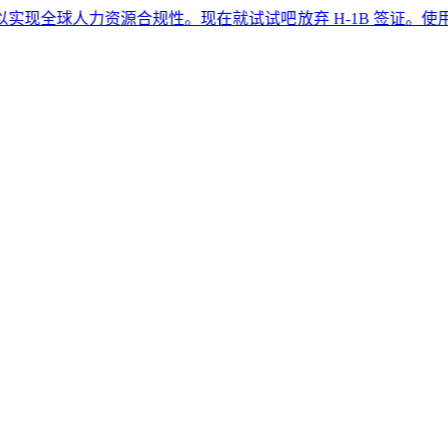
球人力资源合规性。现在就试试吧​​
放弃 H-1B 签证。使用 G-P 