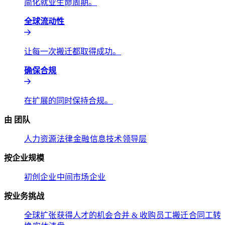
简化就业生命周期。​​
全球流动性​​
让每一次搬迁都取得成功。​​
确保合规​​
在扩展的同时保持合规。​​
由 团队​​
人力资源​​
法律​​
金融​​
信息技术​​
领导层​​
按企业规模​​
初创企业​​
中间市场​​
企业​​
按业务挑战​​
全球扩张​​
获得人才的机会​​
合并 & 收购​​
员工搬迁​​
合同工转