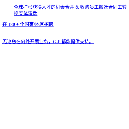
全球扩张​​
获得人才的机会​​
合并 & 收购​​
员工搬迁​​
合同工转
换​​
实体清盘​​
在 180 + 个国家/地区招聘​​
无论您在何处开展业务，G-P 都能提供支持。​​