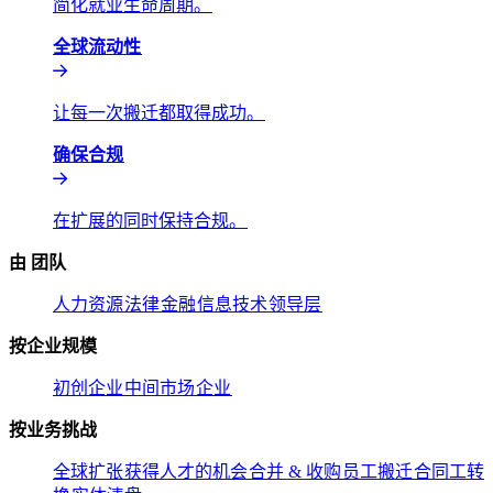
简化就业生命周期。​​
全球流动性​​
让每一次搬迁都取得成功。​​
确保合规​​
在扩展的同时保持合规。​​
由 团队​​
人力资源​​
法律​​
金融​​
信息技术​​
领导层​​
按企业规模​​
初创企业​​
中间市场​​
企业​​
按业务挑战​​
全球扩张​​
获得人才的机会​​
合并 & 收购​​
员工搬迁​​
合同工转