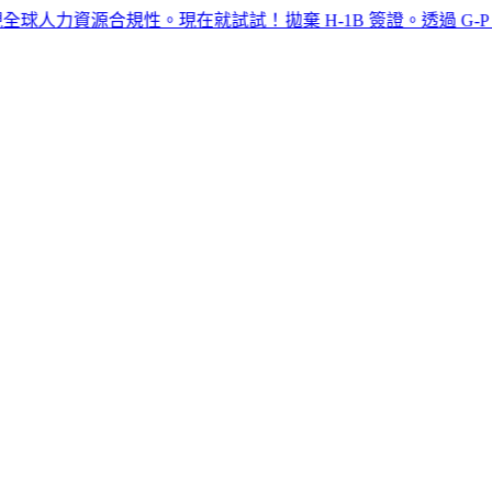
資源合規性。現在就試試！​​
拋棄 H-1B 簽證。透過 G-P EOR™ 