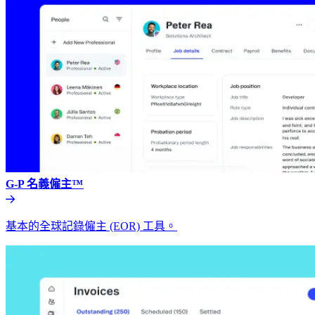
G-P 名義僱主™​​
基本的全球記錄僱主 (EOR) 工具。​​