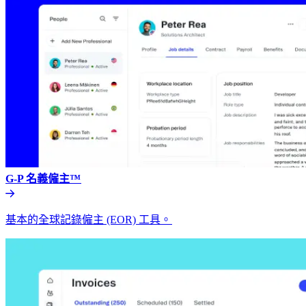
G-P 名義僱主™​​
基本的全球記錄僱主 (EOR) 工具。​​