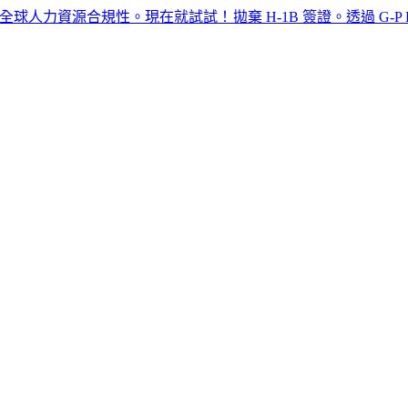
資源合規性。現在就試試！​​
拋棄 H-1B 簽證。透過 G-P EOR™