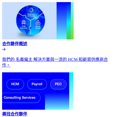
合作夥伴概述​​
我們的 名義僱主 解決方案與一流的 HCM 和薪資供應商合
作。​​
尋找合作夥伴​​