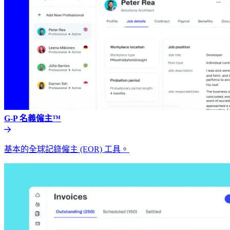
G-P 名義僱主™​​
基本的全球記錄僱主 (EOR) 工具。​​