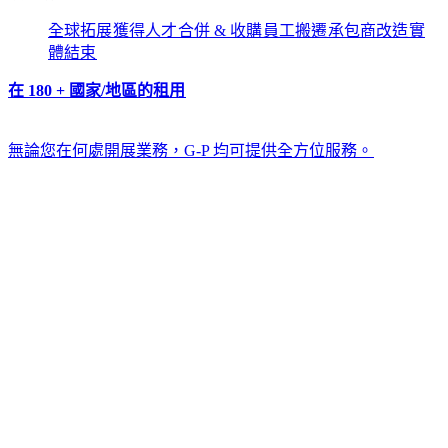
全球拓展​​
獲得人才​​
合併 & 收購​​
員工搬遷​​
承包商改造​​
實
體結束​​
在 180 + 國家/地區的租用​​
無論您在何處開展業務，G-P 均可提供全方位服務。​​