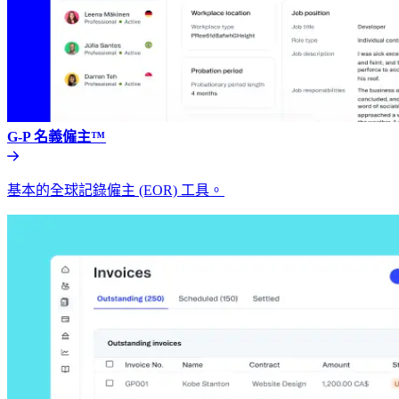
G-P 名義僱主™​​
基本的全球記錄僱主 (EOR) 工具。​​