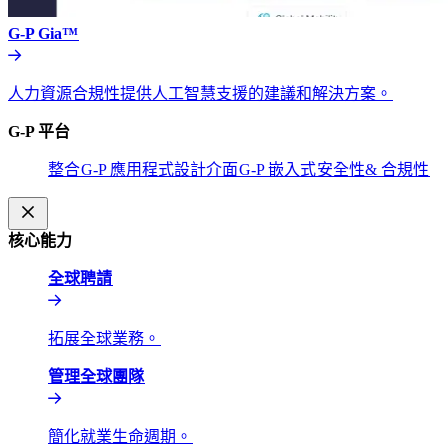
G-P Gia™​​
人力資源合規性提供人工智慧支援的建議和解決方案。​​
G-P 平台​​
整合​​
G-P 應用程式設計介面​​
G-P 嵌入式​​
安全性& 合規性​​
核心能力​​
全球聘請​​
拓展全球業務。​​
管理全球團隊​​
簡化就業生命週期。​​