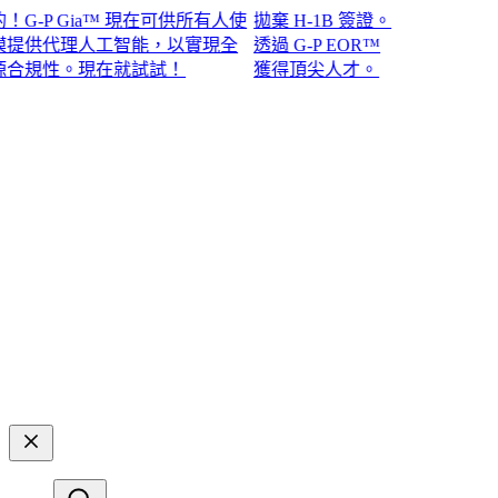
P Gia™ 現在可供所有人使
拋棄 H-1B 簽證。
供代理人工智能，以實現全
透過 G-P EOR™
性。現在就試試！​​
獲得頂尖人才。​​