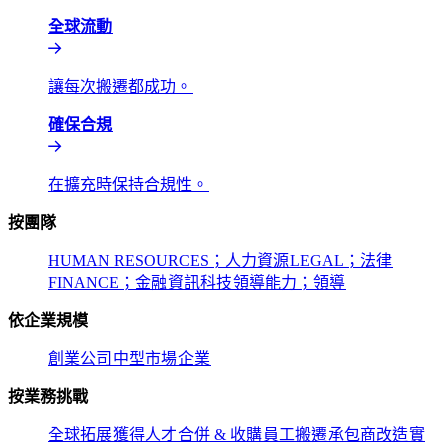
全球流動​​
讓每次搬遷都成功。​​
確保合規​​
在擴充時保持合規性。​​
按團隊​​
HUMAN RESOURCES；人力資源​​
LEGAL；法律​​
FINANCE；金融​​
資訊科技​​
領導能力；領導​​
依企業規模​​
創業公司​​
中型市場​​
企業​​
按業務挑戰​​
全球拓展​​
獲得人才​​
合併 & 收購​​
員工搬遷​​
承包商改造​​
實