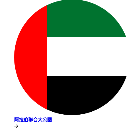
阿拉伯聯合大公國​​