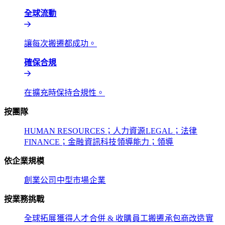
全球流動​​
讓每次搬遷都成功。​​
確保合規​​
在擴充時保持合規性。​​
按團隊​​
HUMAN RESOURCES；人力資源​​
LEGAL；法律​​
FINANCE；金融​​
資訊科技​​
領導能力；領導​​
依企業規模​​
創業公司​​
中型市場​​
企業​​
按業務挑戰​​
全球拓展​​
獲得人才​​
合併 & 收購​​
員工搬遷​​
承包商改造​​
實