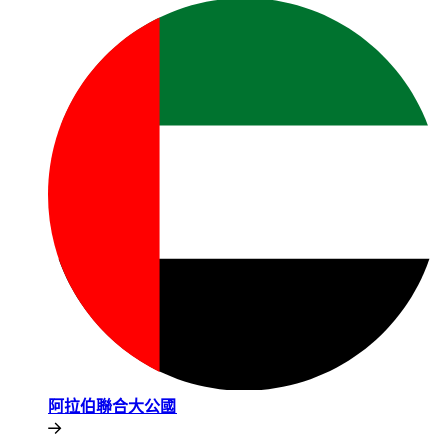
阿拉伯聯合大公國​​