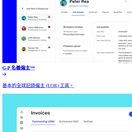
G-P 名義僱主™​​
基本的全球記錄僱主 (EOR) 工具。​​