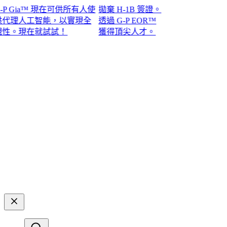
Gia™ 現在可供所有人使
拋棄 H-1B 簽證。
理人工智能，以實現全
透過 G-P EOR™
現在就試試！​​
獲得頂尖人才。​​