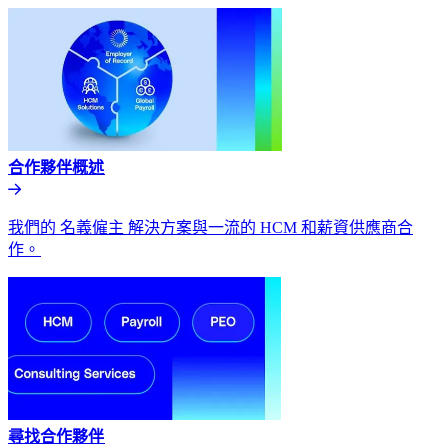
合作夥伴概述​​
我們的 名義僱主 解決方案與一流的 HCM 和薪資供應商合
作。​​
尋找合作夥伴​​