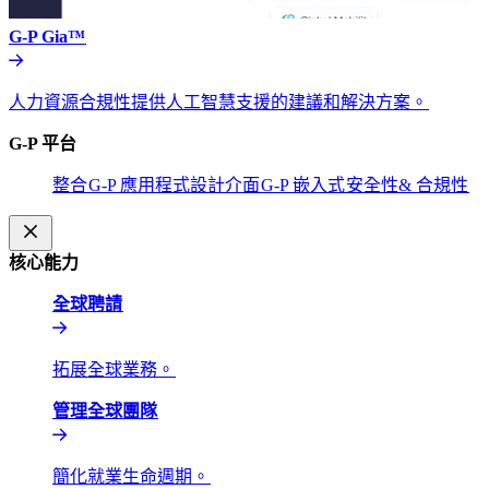
G-P Gia™​​
人力資源合規性提供人工智慧支援的建議和解決方案。​​
G-P 平台​​
整合​​
G-P 應用程式設計介面​​
G-P 嵌入式​​
安全性& 合規性​​
核心能力​​
全球聘請​​
拓展全球業務。​​
管理全球團隊​​
簡化就業生命週期。​​