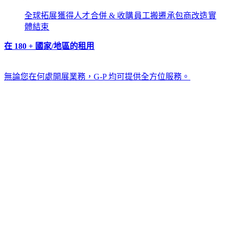
全球拓展​​
獲得人才​​
合併 & 收購​​
員工搬遷​​
承包商改造​​
實
體結束​​
在 180 + 國家/地區的租用​​
無論您在何處開展業務，G-P 均可提供全方位服務。​​