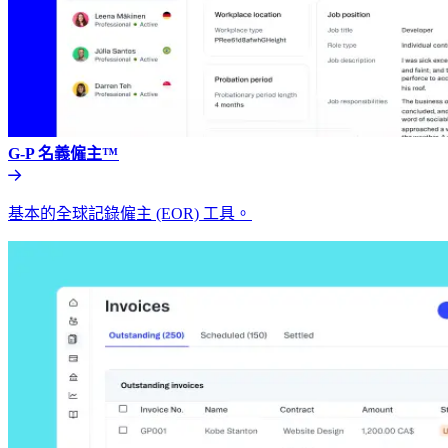
G-P 名義僱主™​​
基本的全球記錄僱主 (EOR) 工具。​​