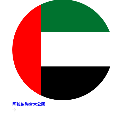
阿拉伯聯合大公國​​