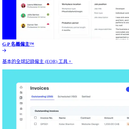
G-P 名義僱主™​​
基本的全球記錄僱主 (EOR) 工具。​​