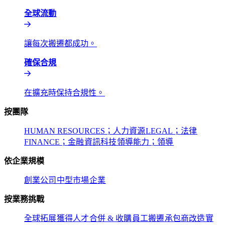
全球流動​​
讓每次搬遷都成功。​​
確保合規​​
在擴充時保持合規性。​​
按團隊​​
HUMAN RESOURCES；人力資源​​
LEGAL；法律​​
FINANCE；金融​​
資訊科技​​
領導能力；領導​​
依企業規模​​
創業公司​​
中型市場​​
企業​​
按業務挑戰​​
全球拓展​​
獲得人才​​
合併 & 收購​​
員工搬遷​​
承包商改造​​
實