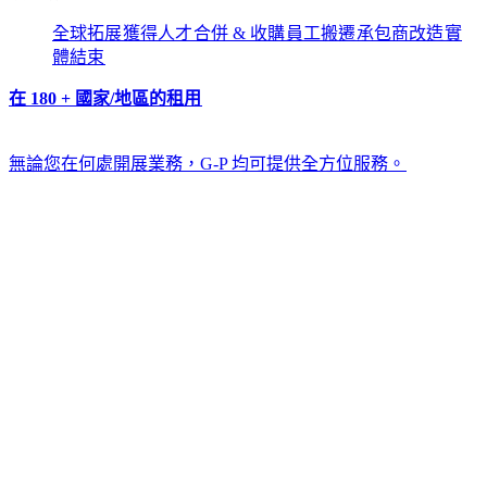
全球拓展​​
獲得人才​​
合併 & 收購​​
員工搬遷​​
承包商改造​​
實
體結束​​
在 180 + 國家/地區的租用​​
無論您在何處開展業務，G-P 均可提供全方位服務。​​