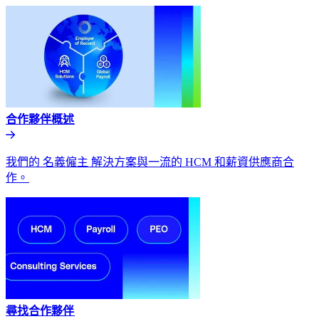
合作夥伴概述​​
我們的 名義僱主 解決方案與一流的 HCM 和薪資供應商合
作。​​
尋找合作夥伴​​