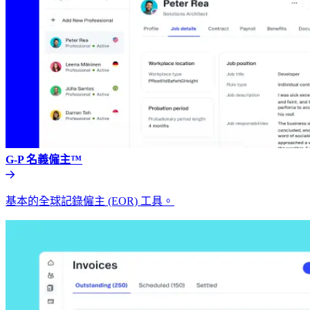
G-P 名義僱主™​​
基本的全球記錄僱主 (EOR) 工具。​​