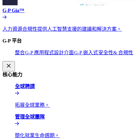
G-P Gia™​​
人力資源合規性提供人工智慧支援的建議和解決方案。​​
G-P 平台​​
整合​​
G-P 應用程式設計介面​​
G-P 嵌入式​​
安全性& 合規性​​
核心能力​​
全球聘請​​
拓展全球業務。​​
管理全球團隊​​
簡化就業生命週期。​​