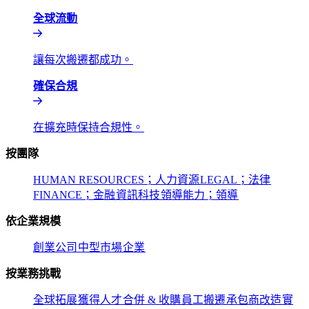
全球流動​​
讓每次搬遷都成功。​​
確保合規​​
在擴充時保持合規性。​​
按團隊​​
HUMAN RESOURCES；人力資源​​
LEGAL；法律​​
FINANCE；金融​​
資訊科技​​
領導能力；領導​​
依企業規模​​
創業公司​​
中型市場​​
企業​​
按業務挑戰​​
全球拓展​​
獲得人才​​
合併 & 收購​​
員工搬遷​​
承包商改造​​
實