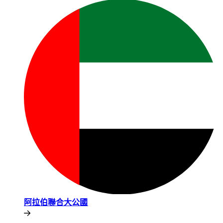
阿拉伯聯合大公國​​