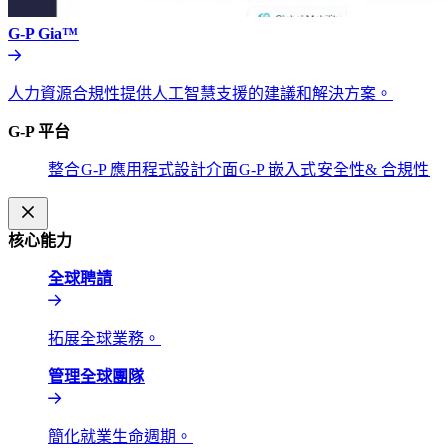
G-P Gia™​​
人力資源合規性提供人工智慧支援的建議和解決方案。​​
G-P 平台​​
整合​​
G-P 應用程式設計介面​​
G-P 嵌入式​​
安全性& 合規性​​
核心能力​​
全球聘請​​
拓展全球業務。​​
管理全球團隊​​
簡化就業生命週期。​​