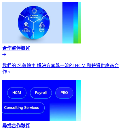
合作夥伴概述​​
我們的 名義僱主 解決方案與一流的 HCM 和薪資供應商合
作。​​
尋找合作夥伴​​