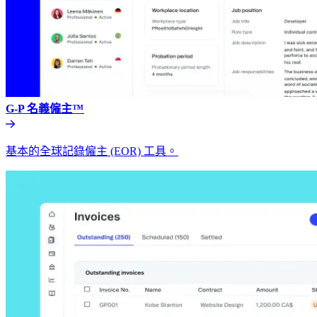
G-P 名義僱主™​​
基本的全球記錄僱主 (EOR) 工具。​​