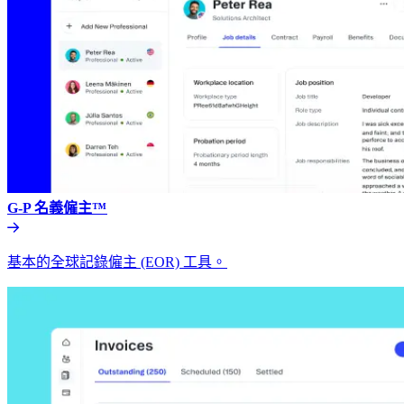
G-P 名義僱主™​​
基本的全球記錄僱主 (EOR) 工具。​​