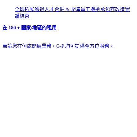
全球拓展​​
獲得人才​​
合併 & 收購​​
員工搬遷​​
承包商改造​​
實
體結束​​
在 180 + 國家/地區的租用​​
無論您在何處開展業務，G-P 均可提供全方位服務。​​