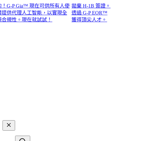
P Gia™ 現在可供所有人使
拋棄 H-1B 簽證。
供代理人工智能，以實現全
透過 G-P EOR™
性。現在就試試！​​
獲得頂尖人才。​​