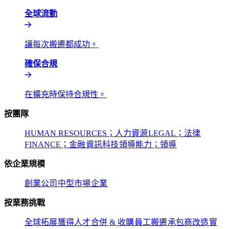
全球流動​​
讓每次搬遷都成功。​​
確保合規​​
在擴充時保持合規性。​​
按團隊​​
HUMAN RESOURCES；人力資源​​
LEGAL；法律​​
FINANCE；金融​​
資訊科技​​
領導能力；領導​​
依企業規模​​
創業公司​​
中型市場​​
企業​​
按業務挑戰​​
全球拓展​​
獲得人才​​
合併 & 收購​​
員工搬遷​​
承包商改造​​
實