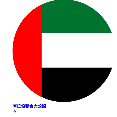
阿拉伯聯合大公國​​