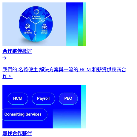
合作夥伴概述​​
我們的 名義僱主 解決方案與一流的 HCM 和薪資供應商合
作。​​
尋找合作夥伴​​