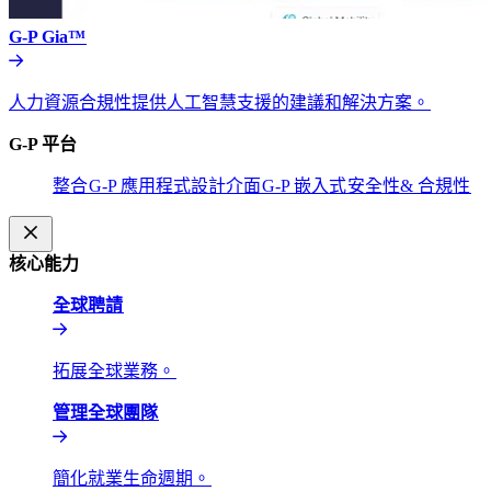
G-P Gia™​​
人力資源合規性提供人工智慧支援的建議和解決方案。​​
G-P 平台​​
整合​​
G-P 應用程式設計介面​​
G-P 嵌入式​​
安全性& 合規性​​
核心能力​​
全球聘請​​
拓展全球業務。​​
管理全球團隊​​
簡化就業生命週期。​​