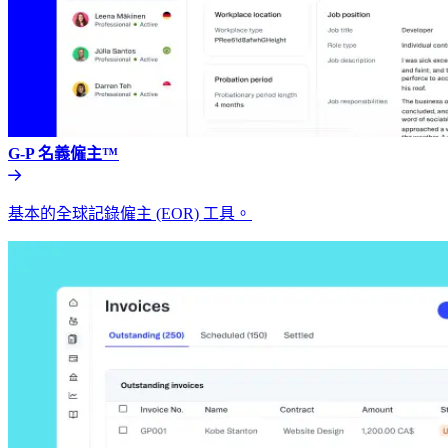
G-P 名義僱主™​​
基本的全球記錄僱主 (EOR) 工具。​​