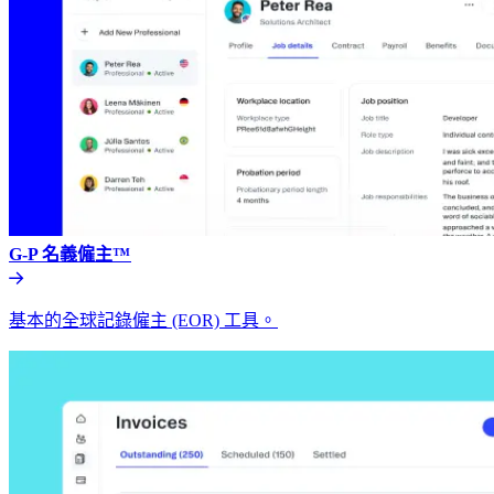
G-P 名義僱主™​​
基本的全球記錄僱主 (EOR) 工具。​​