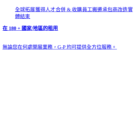
全球拓展​​
獲得人才​​
合併 & 收購​​
員工搬遷​​
承包商改造​​
實
體結束​​
在 180 + 國家/地區的租用​​
無論您在何處開展業務，G-P 均可提供全方位服務。​​