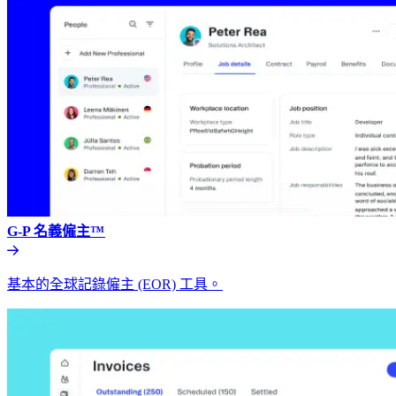
G-P 名義僱主™​​
基本的全球記錄僱主 (EOR) 工具。​​