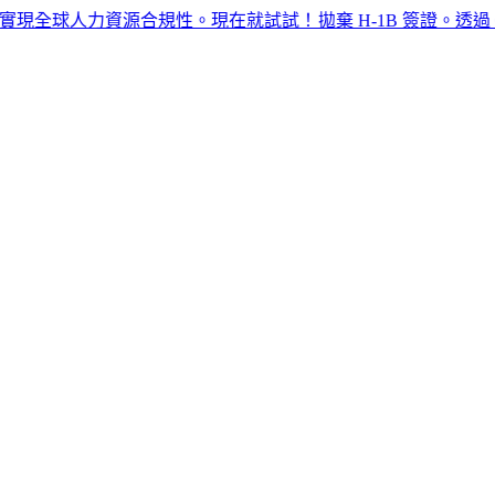
人力資源合規性。現在就試試！​​
拋棄 H-1B 簽證。透過 G-P EO