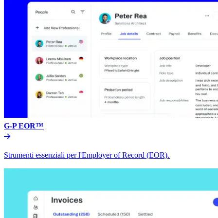
G-P EOR™​​
Strumenti essenziali per l'Employer of Record (EOR).​​