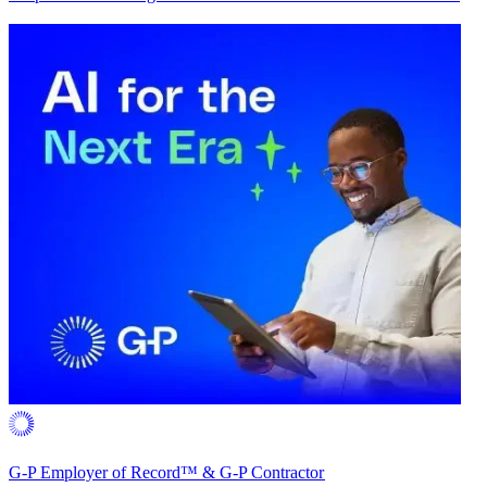
G-P Employer of Record™ & G-P Contractor​​