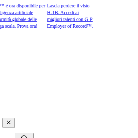
 ora disponibile per
Lascia perdere il visto
enza artificiale
H-1B. Accedi ai
tà globale delle
migliori talenti con G-P
ala. Prova ora!​​
Employer of Record™.​​