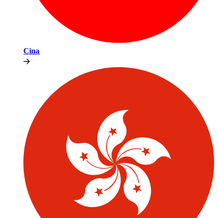
Cina​​