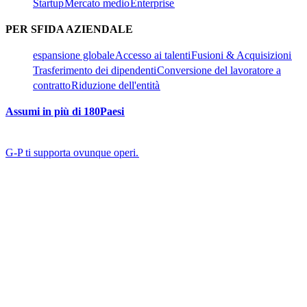
Startup​​
Mercato medio​​
Enterprise​​
PER SFIDA AZIENDALE​​
espansione globale​​
Accesso ai talenti​​
Fusioni & Acquisizioni​​
Trasferimento dei dipendenti​​
Conversione del lavoratore a
contratto​​
Riduzione dell'entità​​
Assumi in più di 180Paesi​​
G-P ti supporta ovunque operi.​​