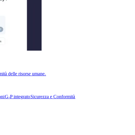
ità delle risorse umane.​​
i​​
G-P integrato​​
Sicurezza e Conformità​​