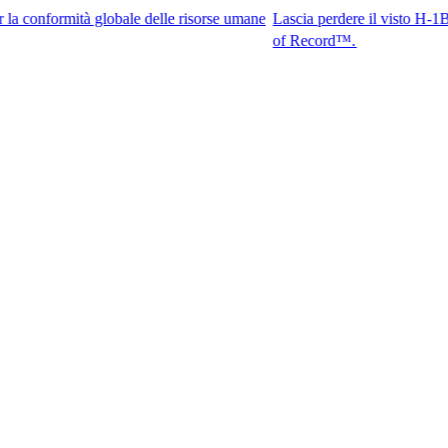
mità globale delle risorse umane
Lascia perdere il visto H-1B. Accedi ai
of Record™.​​