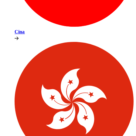
Cina​​