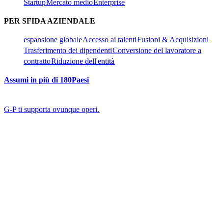
Startup​​
Mercato medio​​
Enterprise​​
PER SFIDA AZIENDALE​​
espansione globale​​
Accesso ai talenti​​
Fusioni & Acquisizioni​​
Trasferimento dei dipendenti​​
Conversione del lavoratore a
contratto​​
Riduzione dell'entità​​
Assumi in più di 180Paesi​​
G-P ti supporta ovunque operi.​​