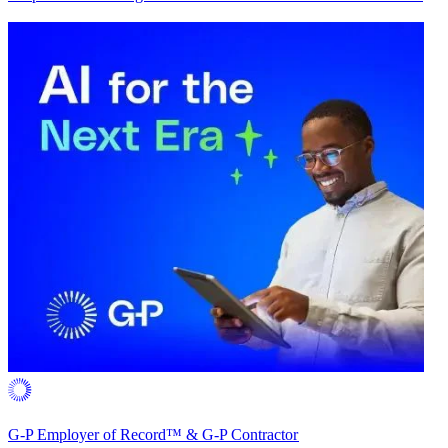
G-P Employer of Record™ & G-P Contractor​​