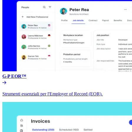
G-P EOR™​​
Strumenti essenziali per l'Employer of Record (EOR).​​