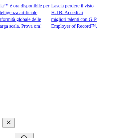
è ora disponibile per
Lascia perdere il visto
genza artificiale
H-1B. Accedi ai
ità globale delle
migliori talenti con G-P
cala. Prova ora!​​
Employer of Record™.​​