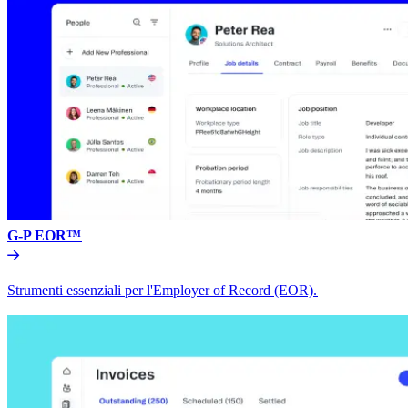
G-P EOR™​​
Strumenti essenziali per l'Employer of Record (EOR).​​