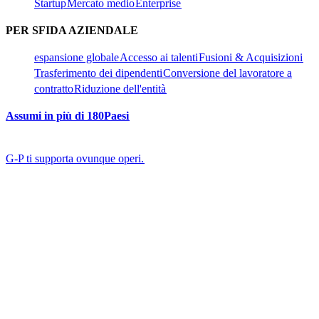
Startup​​
Mercato medio​​
Enterprise​​
PER SFIDA AZIENDALE​​
espansione globale​​
Accesso ai talenti​​
Fusioni & Acquisizioni​​
Trasferimento dei dipendenti​​
Conversione del lavoratore a
contratto​​
Riduzione dell'entità​​
Assumi in più di 180Paesi​​
G-P ti supporta ovunque operi.​​