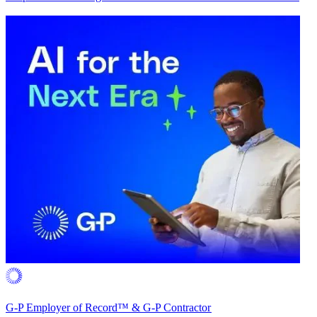
G-P Employer of Record™ & G-P Contractor​​