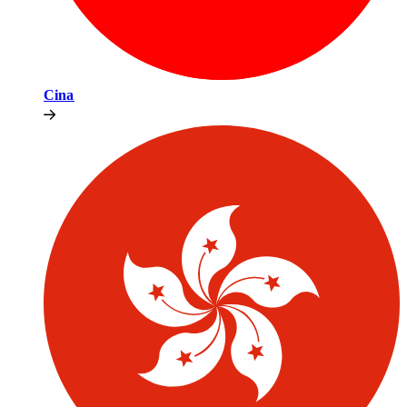
Cina​​