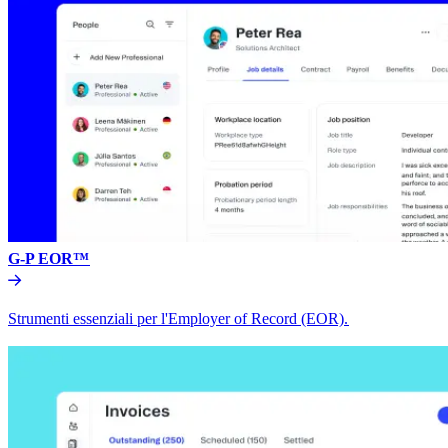
G-P EOR™​​
Strumenti essenziali per l'Employer of Record (EOR).​​