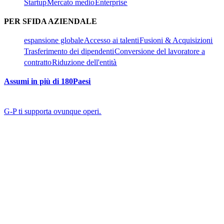
Startup​​
Mercato medio​​
Enterprise​​
PER SFIDA AZIENDALE​​
espansione globale​​
Accesso ai talenti​​
Fusioni & Acquisizioni​​
Trasferimento dei dipendenti​​
Conversione del lavoratore a
contratto​​
Riduzione dell'entità​​
Assumi in più di 180Paesi​​
G-P ti supporta ovunque operi.​​