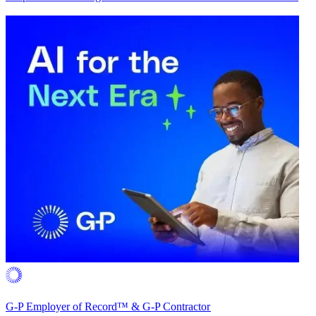
G-P Employer of Record™ & G-P Contractor​​