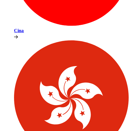
Cina​​