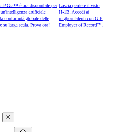
Gia™ è ora disponibile per
Lascia perdere il visto
ntelligenza artificiale
H-1B. Accedi ai
onformità globale delle
migliori talenti con G-P
arga scala. Prova ora!​​
Employer of Record™.​​