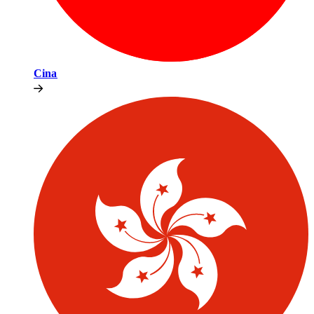
Cina​​