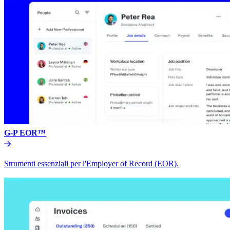
G-P EOR™​​
Strumenti essenziali per l'Employer of Record (EOR).​​