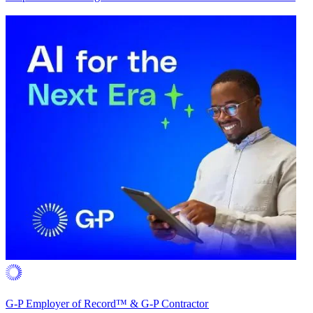
G-P Employer of Record™ & G-P Contractor​​