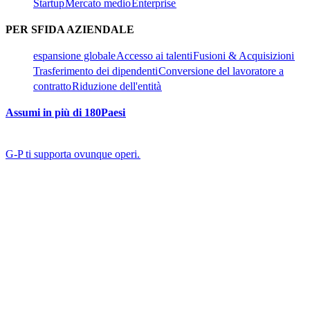
Startup​​
Mercato medio​​
Enterprise​​
PER SFIDA AZIENDALE​​
espansione globale​​
Accesso ai talenti​​
Fusioni & Acquisizioni​​
Trasferimento dei dipendenti​​
Conversione del lavoratore a
contratto​​
Riduzione dell'entità​​
Assumi in più di 180Paesi​​
G-P ti supporta ovunque operi.​​