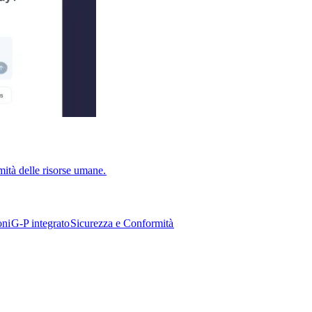
ità delle risorse umane.​​
i​​
G-P integrato​​
Sicurezza e Conformità​​