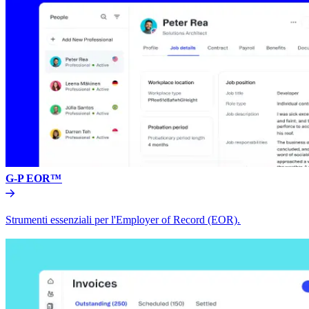
G-P EOR™​​
Strumenti essenziali per l'Employer of Record (EOR).​​