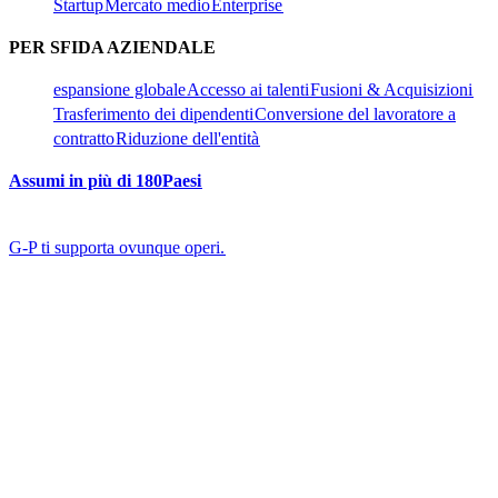
Startup​​
Mercato medio​​
Enterprise​​
PER SFIDA AZIENDALE​​
espansione globale​​
Accesso ai talenti​​
Fusioni & Acquisizioni​​
Trasferimento dei dipendenti​​
Conversione del lavoratore a
contratto​​
Riduzione dell'entità​​
Assumi in più di 180Paesi​​
G-P ti supporta ovunque operi.​​