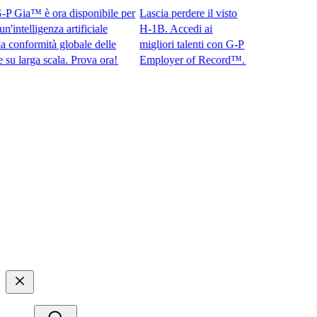
Gia™ è ora disponibile per
Lascia perdere il visto
telligenza artificiale
H-1B. Accedi ai
nformità globale delle
migliori talenti con G-P
arga scala. Prova ora!​​
Employer of Record™.​​