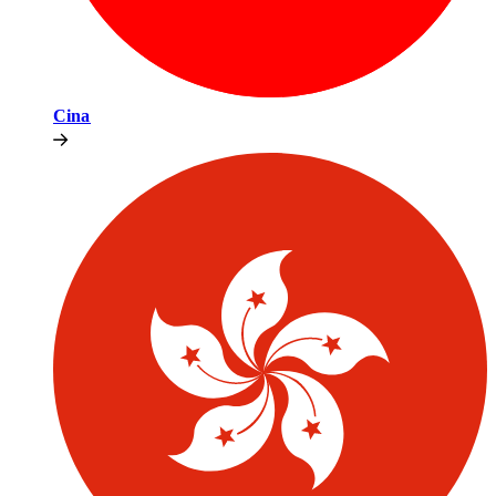
Cina​​