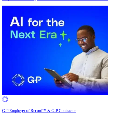
G-P Employer of Record™ & G-P Contractor​​