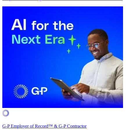
G-P Employer of Record™ & G-P Contractor​​