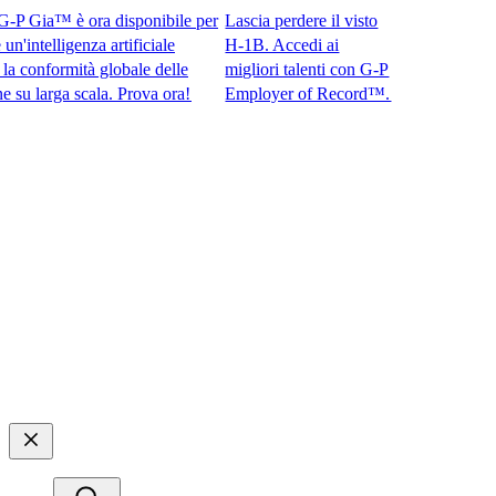
 Gia™ è ora disponibile per
Lascia perdere il visto
ntelligenza artificiale
H-1B. Accedi ai
onformità globale delle
migliori talenti con G-P
larga scala. Prova ora!​​
Employer of Record™.​​