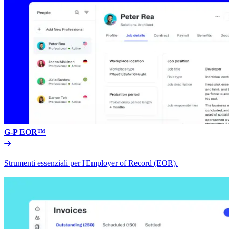
G-P EOR™​​
Strumenti essenziali per l'Employer of Record (EOR).​​