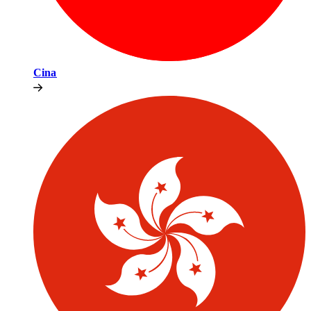
Cina​​