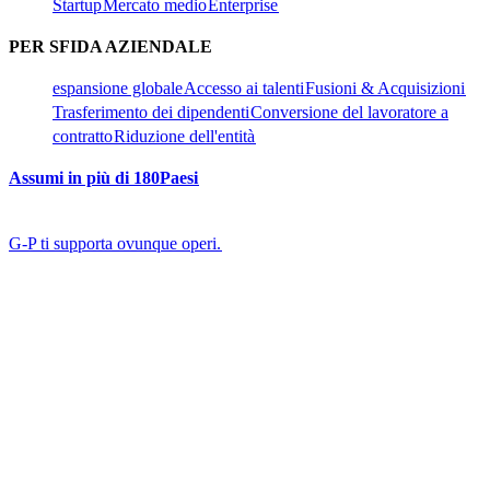
Startup​​
Mercato medio​​
Enterprise​​
PER SFIDA AZIENDALE​​
espansione globale​​
Accesso ai talenti​​
Fusioni & Acquisizioni​​
Trasferimento dei dipendenti​​
Conversione del lavoratore a
contratto​​
Riduzione dell'entità​​
Assumi in più di 180Paesi​​
G-P ti supporta ovunque operi.​​