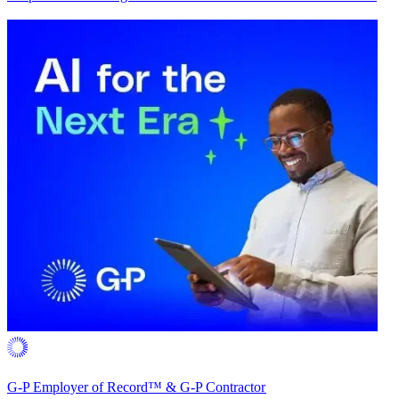
G-P Employer of Record™ & G-P Contractor​​