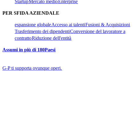
Startup​​
Mercato medio​​
Enterprise​​
PER SFIDA AZIENDALE​​
espansione globale​​
Accesso ai talenti​​
Fusioni & Acquisizioni​​
Trasferimento dei dipendenti​​
Conversione del lavoratore a
contratto​​
Riduzione dell'entità​​
Assumi in più di 180Paesi​​
G-P ti supporta ovunque operi.​​