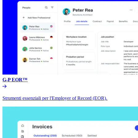
G-P EOR™​​
Strumenti essenziali per l'Employer of Record (EOR).​​