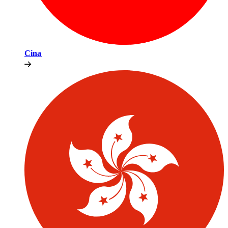
Cina​​