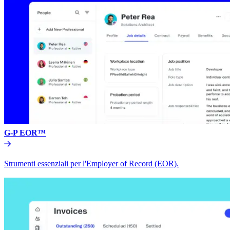
G-P EOR™​​
Strumenti essenziali per l'Employer of Record (EOR).​​