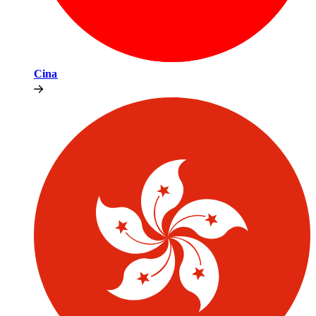
Cina​​