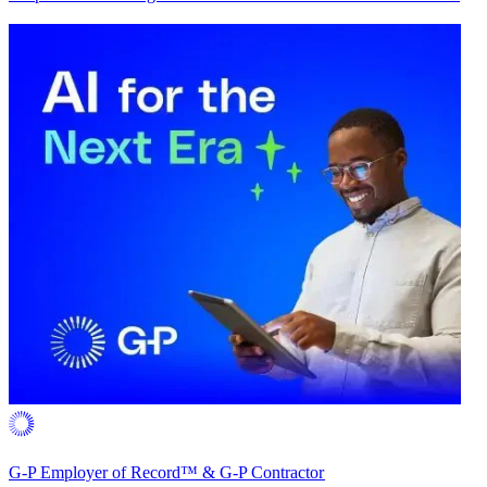
G-P Employer of Record™ & G-P Contractor​​