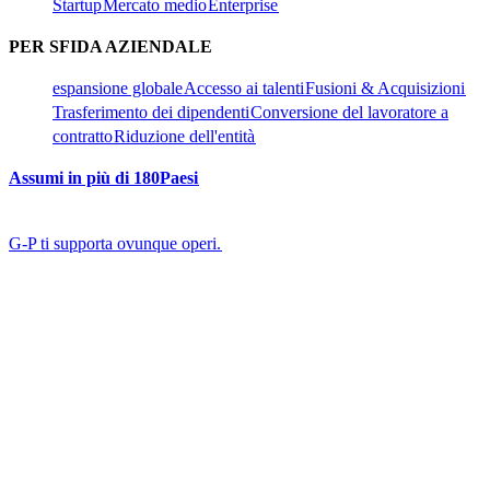
Startup​​
Mercato medio​​
Enterprise​​
PER SFIDA AZIENDALE​​
espansione globale​​
Accesso ai talenti​​
Fusioni & Acquisizioni​​
Trasferimento dei dipendenti​​
Conversione del lavoratore a
contratto​​
Riduzione dell'entità​​
Assumi in più di 180Paesi​​
G-P ti supporta ovunque operi.​​