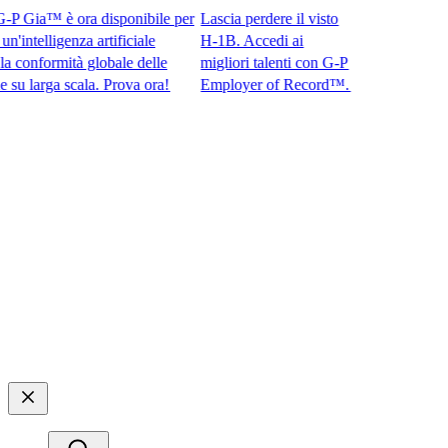
Gia™ è ora disponibile per
Lascia perdere il visto
ntelligenza artificiale
H-1B. Accedi ai
onformità globale delle
migliori talenti con G-P
arga scala. Prova ora!​​
Employer of Record™.​​