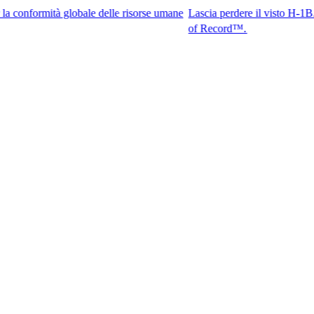
mità globale delle risorse umane
Lascia perdere il visto H-1B. Accedi ai
of Record™.​​