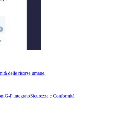
ità delle risorse umane.​​
i​​
G-P integrato​​
Sicurezza e Conformità​​