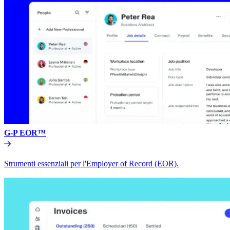
G-P EOR™​​
Strumenti essenziali per l'Employer of Record (EOR).​​