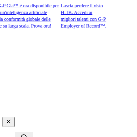
Gia™ è ora disponibile per
Lascia perdere il visto
ntelligenza artificiale
H-1B. Accedi ai
onformità globale delle
migliori talenti con G-P
arga scala. Prova ora!​​
Employer of Record™.​​