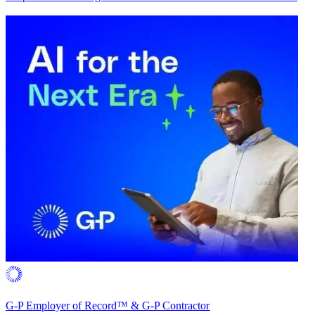
G-P Employer of Record™ & G-P Contractor​​