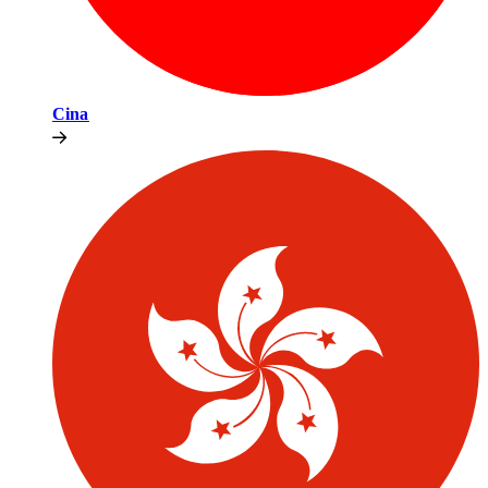
Cina​​