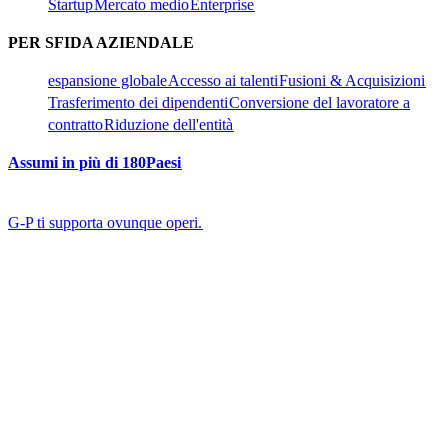
Startup​​
Mercato medio​​
Enterprise​​
PER SFIDA AZIENDALE​​
espansione globale​​
Accesso ai talenti​​
Fusioni & Acquisizioni​​
Trasferimento dei dipendenti​​
Conversione del lavoratore a
contratto​​
Riduzione dell'entità​​
Assumi in più di 180Paesi​​
G-P ti supporta ovunque operi.​​