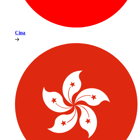
Cina​​