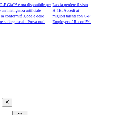
 Gia™ è ora disponibile per
Lascia perdere il visto
intelligenza artificiale
H-1B. Accedi ai
onformità globale delle
migliori talenti con G-P
larga scala. Prova ora!​​
Employer of Record™.​​