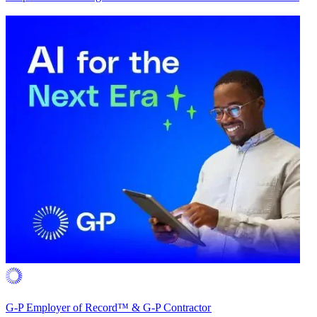
G-P Employer of Record™ & G-P Contractor​​