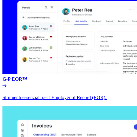
G-P EOR™​​
Strumenti essenziali per l'Employer of Record (EOR).​​