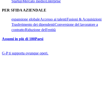
Startup​​
Mercato medio​​
Enterprise​​
PER SFIDA AZIENDALE​​
espansione globale​​
Accesso ai talenti​​
Fusioni & Acquisizioni​​
Trasferimento dei dipendenti​​
Conversione del lavoratore a
contratto​​
Riduzione dell'entità​​
Assumi in più di 180Paesi​​
G-P ti supporta ovunque operi.​​