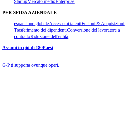
Startup​​
Mercato medio​​
Enterprise​​
PER SFIDA AZIENDALE​​
espansione globale​​
Accesso ai talenti​​
Fusioni & Acquisizioni​​
Trasferimento dei dipendenti​​
Conversione del lavoratore a
contratto​​
Riduzione dell'entità​​
Assumi in più di 180Paesi​​
G-P ti supporta ovunque operi.​​