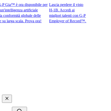
Gia™ è ora disponibile per
Lascia perdere il visto
ntelligenza artificiale
H-1B. Accedi ai
nformità globale delle
migliori talenti con G-P
arga scala. Prova ora!​​
Employer of Record™.​​