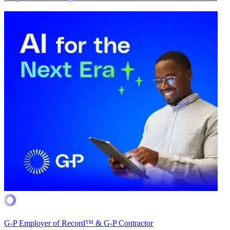
G-P Employer of Record™ & G-P Contractor​​