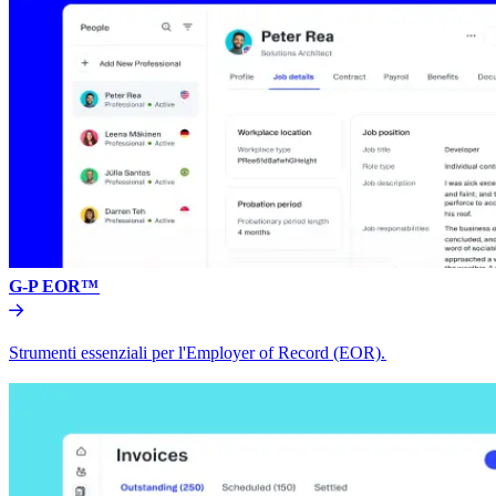
G-P EOR™​​
Strumenti essenziali per l'Employer of Record (EOR).​​