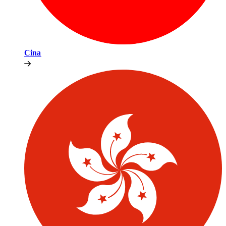
Cina​​