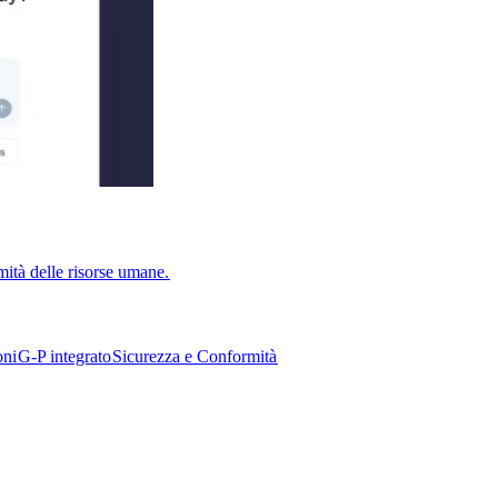
ità delle risorse umane.​​
i​​
G-P integrato​​
Sicurezza e Conformità​​