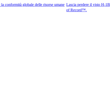
mità globale delle risorse umane
Lascia perdere il visto H-1B. Accedi ai
of Record™.​​