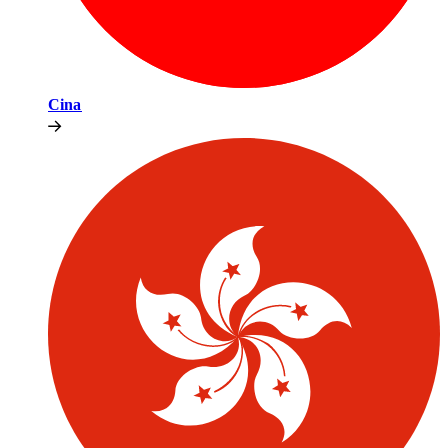
Cina​​