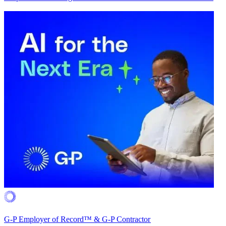
G-P Employer of Record™ & G-P Contractor​​