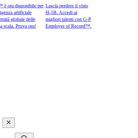
ra disponibile per
Lascia perdere il visto
za artificiale
H-1B. Accedi ai
 globale delle
migliori talenti con G-P
a. Prova ora!​​
Employer of Record™.​​