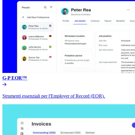
G-P EOR™​​
Strumenti essenziali per l'Employer of Record (EOR).​​