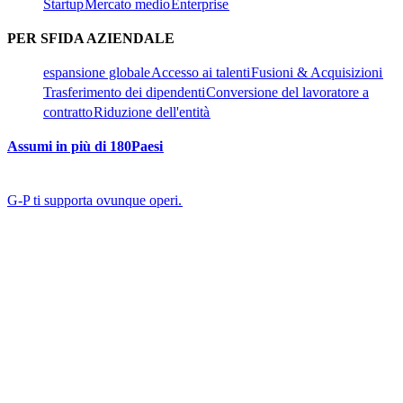
Startup​​
Mercato medio​​
Enterprise​​
PER SFIDA AZIENDALE​​
espansione globale​​
Accesso ai talenti​​
Fusioni & Acquisizioni​​
Trasferimento dei dipendenti​​
Conversione del lavoratore a
contratto​​
Riduzione dell'entità​​
Assumi in più di 180Paesi​​
G-P ti supporta ovunque operi.​​