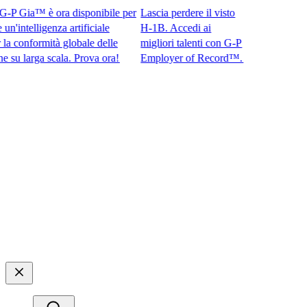
 Gia™ è ora disponibile per
Lascia perdere il visto
intelligenza artificiale
H-1B. Accedi ai
onformità globale delle
migliori talenti con G-P
larga scala. Prova ora!​​
Employer of Record™.​​