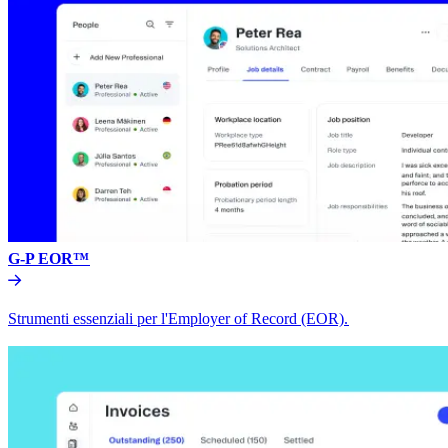
G-P EOR™​​
Strumenti essenziali per l'Employer of Record (EOR).​​