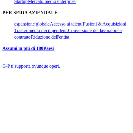
Startup​​
Mercato medio​​
Enterprise​​
PER SFIDA AZIENDALE​​
espansione globale​​
Accesso ai talenti​​
Fusioni & Acquisizioni​​
Trasferimento dei dipendenti​​
Conversione del lavoratore a
contratto​​
Riduzione dell'entità​​
Assumi in più di 180Paesi​​
G-P ti supporta ovunque operi.​​