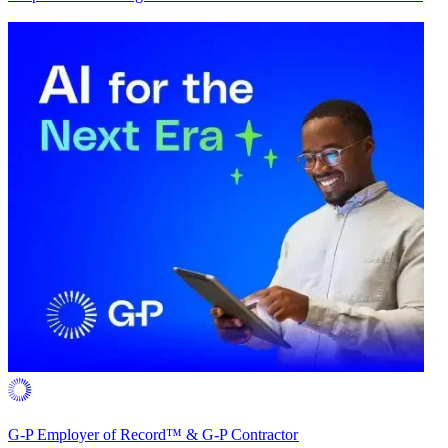
G-P Employer of Record™ & G-P Contractor​​