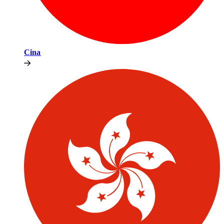
Cina​​