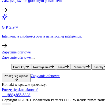
Zarządzaj swoim globalnym personelem.​​
G-P Gia™​​
Inteligencja zgodności oparta na sztucznej inteligencji.​​
Zapytanie ofertowe​​
Zapytanie ofertowe​​
Produkty​​
Rozwiązanie​​
Kraje​​
Partnerzy​​
Zasoby​​
Zapytanie ofertowe​​
Proszę się wpisać​​
Kontakt w sprawie sprzedaży:​​
Proszę się skontaktować​​
+1 (888)-855-5328​​
Copyright © 2026 Globalization Partners LLC. Wszelkie prawa zastrz