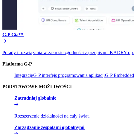
G-P Gia™​​
Porady i rozwiązania w zakresie zgodności z przepisami KADRY oparte 
Platforma G-P​​
Integracje​​
G-P interfejs programowania aplikacji​​
G-P Embedded​
PODSTAWOWE MOŻLIWOŚCI​​
Zatrudniaj globalnie​​
Rozszerzenie działalności na cały świat.​​
Zarządzanie zespołami globalnymi​​