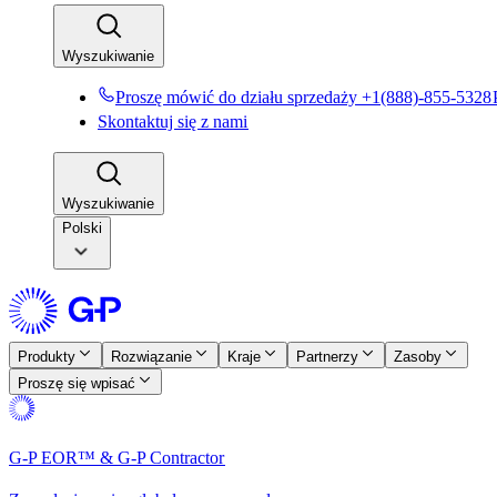
Wyszukiwanie​​
Proszę mówić do działu sprzedaży +1(888)-855-5328​​
Skontaktuj się z nami​​
Wyszukiwanie​​
Polski
Produkty​​
Rozwiązanie​​
Kraje​​
Partnerzy​​
Zasoby​​
Proszę się wpisać​​
G-P EOR™ & G-P Contractor​​