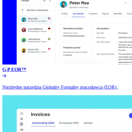
G-P EOR™​​
Niezbędne narzędzia Globalny Formalny pracodawca (EOR).​​