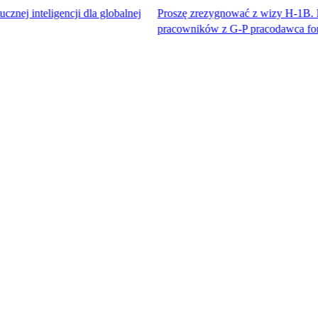
gencji dla globalnej
Proszę zrezygnować z wizy H-1B. Dostęp do n
pracowników z G-P pracodawca formalny™.​​