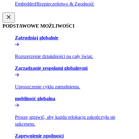
Embedded​​
Bezpieczeństwo & Zgodność​​
PODSTAWOWE MOŻLIWOŚCI​​
Zatrudniaj globalnie​​
Rozszerzenie działalności na cały świat.​​
Zarządzanie zespołami globalnymi​​
Uproszczenie cyklu zatrudnienia.​​
mobilność globalna​​
Proszę sprawić, aby każda relokacja zakończyła się
sukcesem.​​
Zapewnienie zgodności​​