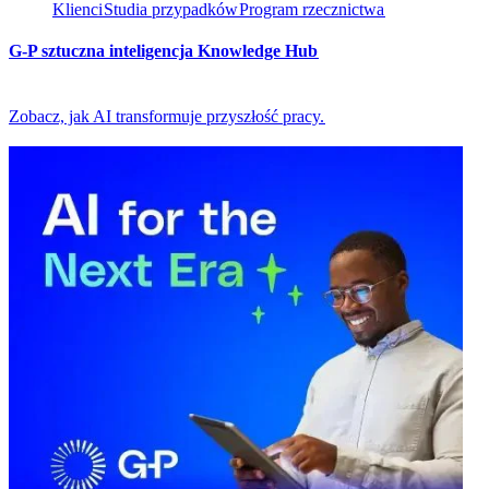
Klienci​​
Studia przypadków​​
Program rzecznictwa​​
G-P sztuczna inteligencja Knowledge Hub​​
Zobacz, jak AI transformuje przyszłość pracy.​​