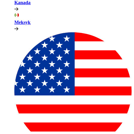
Kanada​​
Meksyk​​