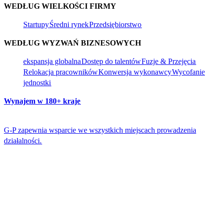
WEDŁUG WIELKOŚCI FIRMY​​
Startupy​​
Średni rynek​​
Przedsiębiorstwo​​
WEDŁUG WYZWAŃ BIZNESOWYCH​​
ekspansja globalna​​
Dostęp do talentów​​
Fuzje & Przejęcia​​
Relokacja pracowników​​
Konwersja wykonawcy​​
Wycofanie
jednostki​​
Wynajem w 180+ kraje​​
G-P zapewnia wsparcie we wszystkich miejscach prowadzenia
działalności.​​