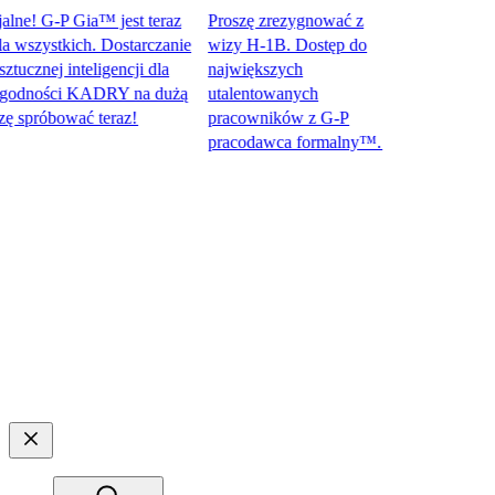
ne! G-P Gia™ jest teraz
Proszę zrezygnować z
szystkich. Dostarczanie
wizy H-1B. Dostęp do
znej inteligencji dla
największych
odności KADRY na dużą
utalentowanych
próbować teraz!​​
pracowników z G-P
pracodawca formalny™.​​