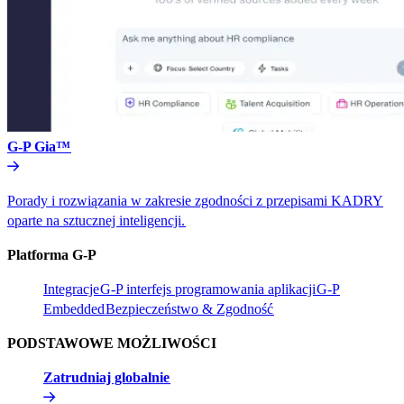
G-P Gia™​​
Porady i rozwiązania w zakresie zgodności z przepisami KADRY
oparte na sztucznej inteligencji.​​
Platforma G-P​​
Integracje​​
G-P interfejs programowania aplikacji​​
G-P
Embedded​​
Bezpieczeństwo & Zgodność​​
PODSTAWOWE MOŻLIWOŚCI​​
Zatrudniaj globalnie​​