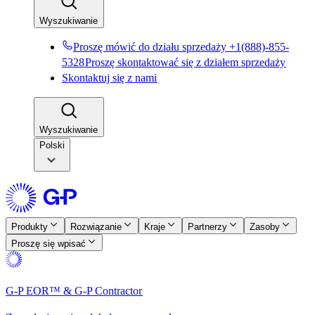
Wyszukiwanie​​
Proszę mówić do działu sprzedaży +1(888)-855-
5328​​
Proszę skontaktować się z działem sprzedaży​​
Skontaktuj się z nami​​
Wyszukiwanie​​
Polski
Produkty​​
Rozwiązanie​​
Kraje​​
Partnerzy​​
Zasoby​​
Proszę się wpisać​​
G-P EOR™ & G-P Contractor​​