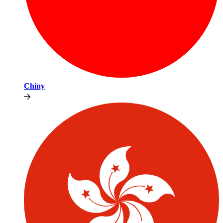
Chiny​​