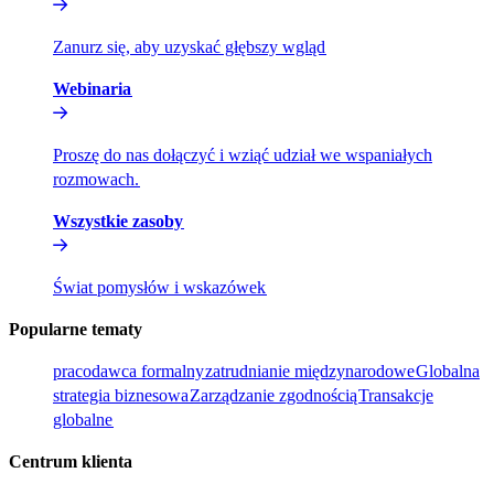
Zanurz się, aby uzyskać głębszy wgląd​​
Webinaria​​
Proszę do nas dołączyć i wziąć udział we wspaniałych
rozmowach.​​
Wszystkie zasoby​​
Świat pomysłów i wskazówek​​
Popularne tematy​​
pracodawca formalny​​
zatrudnianie międzynarodowe​​
Globalna
strategia biznesowa​​
Zarządzanie zgodnością​​
Transakcje
globalne​​
Centrum klienta​​