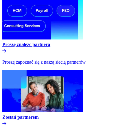
Proszę znaleźć partnera​​
Proszę zapoznać się z naszą siecią partnerów.​​
Zostań partnerem​​