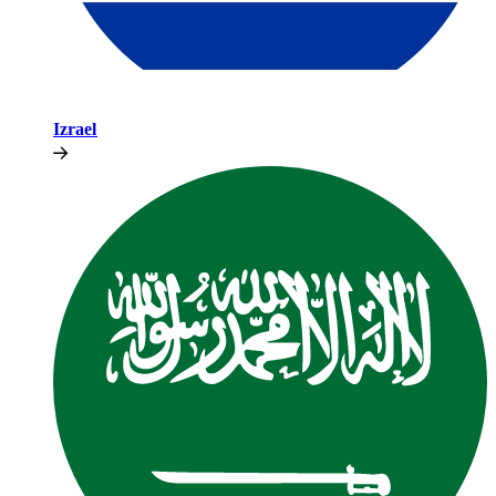
Izrael​​