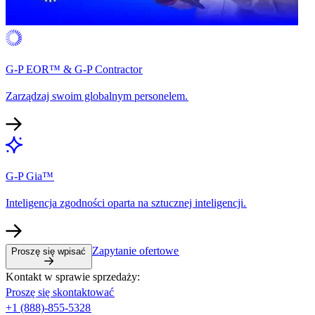
G-P EOR™ & G-P Contractor​​
Zarządzaj swoim globalnym personelem.​​
G-P Gia™​​
Inteligencja zgodności oparta na sztucznej inteligencji.​​
Zapytanie ofertowe​​
Proszę się wpisać​​
Kontakt w sprawie sprzedaży:​​
Proszę się skontaktować​​
+1 (888)-855-5328​​