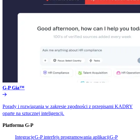
G-P Gia™​​
Porady i rozwiązania w zakresie zgodności z przepisami KADRY
oparte na sztucznej inteligencji.​​
Platforma G-P​​
Integracje​​
G-P interfejs programowania aplikacji​​
G-P