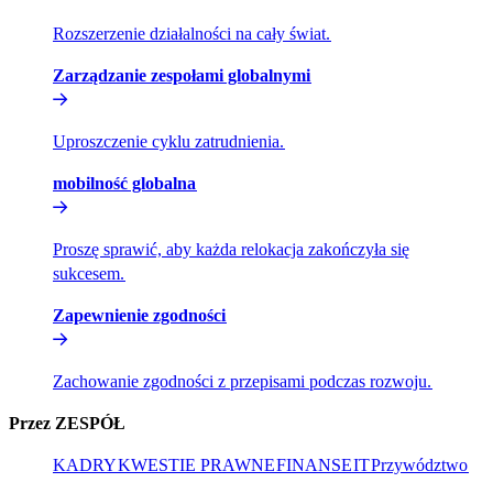
Rozszerzenie działalności na cały świat.​​
Zarządzanie zespołami globalnymi​​
Uproszczenie cyklu zatrudnienia.​​
mobilność globalna​​
Proszę sprawić, aby każda relokacja zakończyła się
sukcesem.​​
Zapewnienie zgodności​​
Zachowanie zgodności z przepisami podczas rozwoju.​​
Przez ZESPÓŁ​​
KADRY​​
KWESTIE PRAWNE​​
FINANSE​​
IT​​
Przywództwo​​