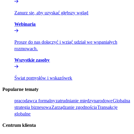
Zanurz się, aby uzyskać głębszy wgląd​​
Webinaria​​
Proszę do nas dołączyć i wziąć udział we wspaniałych
rozmowach.​​
Wszystkie zasoby​​
Świat pomysłów i wskazówek​​
Popularne tematy​​
pracodawca formalny​​
zatrudnianie międzynarodowe​​
Globalna
strategia biznesowa​​
Zarządzanie zgodnością​​
Transakcje
globalne​​
Centrum klienta​​