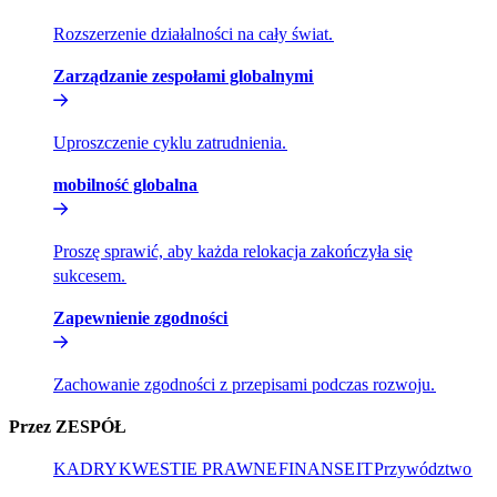
Rozszerzenie działalności na cały świat.​​
Zarządzanie zespołami globalnymi​​
Uproszczenie cyklu zatrudnienia.​​
mobilność globalna​​
Proszę sprawić, aby każda relokacja zakończyła się
sukcesem.​​
Zapewnienie zgodności​​
Zachowanie zgodności z przepisami podczas rozwoju.​​
Przez ZESPÓŁ​​
KADRY​​
KWESTIE PRAWNE​​
FINANSE​​
IT​​
Przywództwo​​