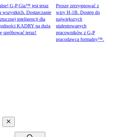
! G-P Gia™ jest teraz
Proszę zrezygnować z
zystkich. Dostarczanie
wizy H-1B. Dostęp do
nej inteligencji dla
największych
ności KADRY na dużą
utalentowanych
óbować teraz!​​
pracowników z G-P
pracodawca formalny™.​​