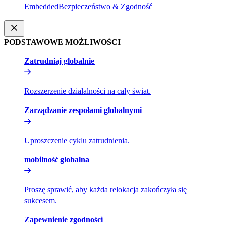
Embedded​​
Bezpieczeństwo & Zgodność​​
PODSTAWOWE MOŻLIWOŚCI​​
Zatrudniaj globalnie​​
Rozszerzenie działalności na cały świat.​​
Zarządzanie zespołami globalnymi​​
Uproszczenie cyklu zatrudnienia.​​
mobilność globalna​​
Proszę sprawić, aby każda relokacja zakończyła się
sukcesem.​​
Zapewnienie zgodności​​