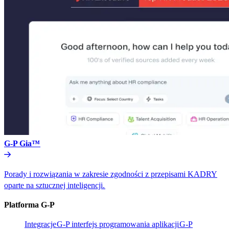
G-P Gia™​​
Porady i rozwiązania w zakresie zgodności z przepisami KADRY
oparte na sztucznej inteligencji.​​
Platforma G-P​​
Integracje​​
G-P interfejs programowania aplikacji​​
G-P