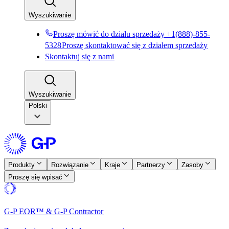
Wyszukiwanie​​
Proszę mówić do działu sprzedaży +1(888)-855-
5328​​
Proszę skontaktować się z działem sprzedaży​​
Skontaktuj się z nami​​
Wyszukiwanie​​
Polski
Produkty​​
Rozwiązanie​​
Kraje​​
Partnerzy​​
Zasoby​​
Proszę się wpisać​​
G-P EOR™ & G-P Contractor​​