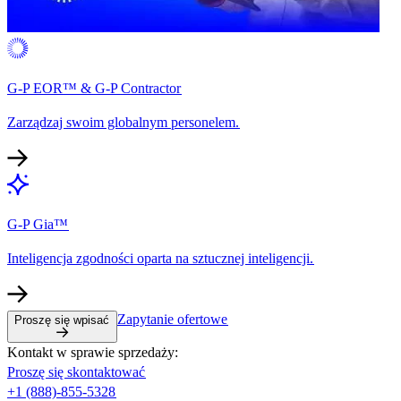
G-P EOR™ & G-P Contractor​​
Zarządzaj swoim globalnym personelem.​​
G-P Gia™​​
Inteligencja zgodności oparta na sztucznej inteligencji.​​
Zapytanie ofertowe​​
Proszę się wpisać​​
Kontakt w sprawie sprzedaży:​​
Proszę się skontaktować​​
+1 (888)-855-5328​​