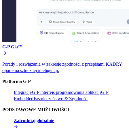
G-P Gia™​​
Porady i rozwiązania w zakresie zgodności z przepisami KADRY
oparte na sztucznej inteligencji.​​
Platforma G-P​​
Integracje​​
G-P interfejs programowania aplikacji​​
G-P
Embedded​​
Bezpieczeństwo & Zgodność​​
PODSTAWOWE MOŻLIWOŚCI​​
Zatrudniaj globalnie​​