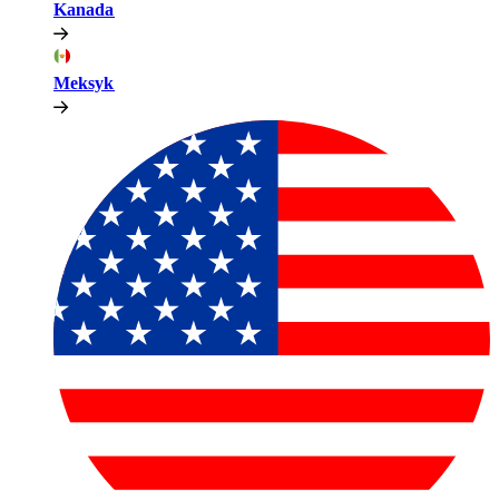
Kanada​​
Meksyk​​