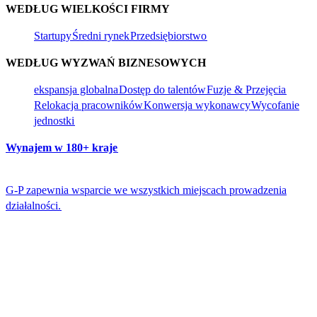
WEDŁUG WIELKOŚCI FIRMY​​
Startupy​​
Średni rynek​​
Przedsiębiorstwo​​
WEDŁUG WYZWAŃ BIZNESOWYCH​​
ekspansja globalna​​
Dostęp do talentów​​
Fuzje & Przejęcia​​
Relokacja pracowników​​
Konwersja wykonawcy​​
Wycofanie
jednostki​​
Wynajem w 180+ kraje​​
G-P zapewnia wsparcie we wszystkich miejscach prowadzenia
działalności.​​