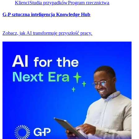
Klienci​​
Studia przypadków​​
Program rzecznictwa​​
G-P sztuczna inteligencja Knowledge Hub​​
Zobacz, jak AI transformuje przyszłość pracy.​​