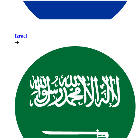
Izrael​​