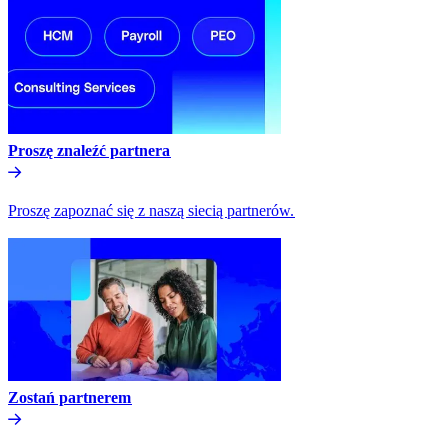
Proszę znaleźć partnera​​
Proszę zapoznać się z naszą siecią partnerów.​​
Zostań partnerem​​