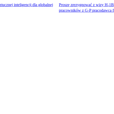
igencji dla globalnej
Proszę zrezygnować z wizy H-1B. Dostęp do
pracowników z G-P pracodawca formalny™.​​