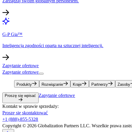
Zarządzaj swoim globalnym personelem.​​
G-P Gia™​​
Inteligencja zgodności oparta na sztucznej inteligencji.​​
Zapytanie ofertowe​​
Zapytanie ofertowe​​
Produkty​​
Rozwiązanie​​
Kraje​​
Partnerzy​​
Zasoby​​
Zapytanie ofertowe​​
Proszę się wpisać​​
Kontakt w sprawie sprzedaży:​​
Proszę się skontaktować​​
+1 (888)-855-5328​​
Copyright © 2026 Globalization Partners LLC. Wszelkie prawa zastrz