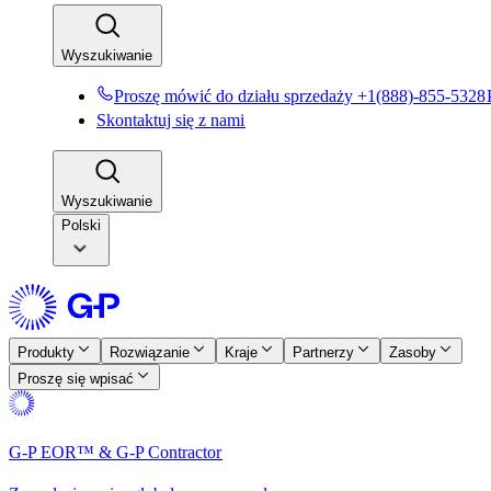
Wyszukiwanie​​
Proszę mówić do działu sprzedaży +1(888)-855-5328​​
Skontaktuj się z nami​​
Wyszukiwanie​​
Polski
Produkty​​
Rozwiązanie​​
Kraje​​
Partnerzy​​
Zasoby​​
Proszę się wpisać​​
G-P EOR™ & G-P Contractor​​