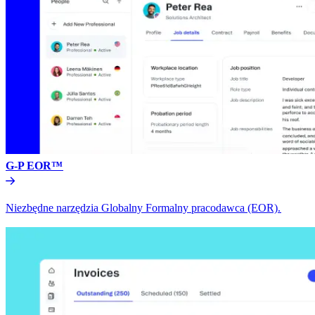
G-P EOR™​​
Niezbędne narzędzia Globalny Formalny pracodawca (EOR).​​