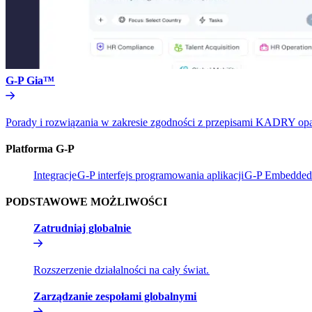
G-P Gia™​​
Porady i rozwiązania w zakresie zgodności z przepisami KADRY oparte 
Platforma G-P​​
Integracje​​
G-P interfejs programowania aplikacji​​
G-P Embedded​
PODSTAWOWE MOŻLIWOŚCI​​
Zatrudniaj globalnie​​
Rozszerzenie działalności na cały świat.​​
Zarządzanie zespołami globalnymi​​