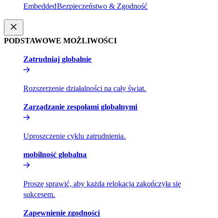
Embedded​​
Bezpieczeństwo & Zgodność​​
PODSTAWOWE MOŻLIWOŚCI​​
Zatrudniaj globalnie​​
Rozszerzenie działalności na cały świat.​​
Zarządzanie zespołami globalnymi​​
Uproszczenie cyklu zatrudnienia.​​
mobilność globalna​​
Proszę sprawić, aby każda relokacja zakończyła się
sukcesem.​​
Zapewnienie zgodności​​