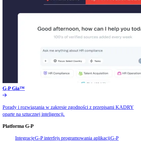
G-P Gia™​​
Porady i rozwiązania w zakresie zgodności z przepisami KADRY
oparte na sztucznej inteligencji.​​
Platforma G-P​​
Integracje​​
G-P interfejs programowania aplikacji​​
G-P