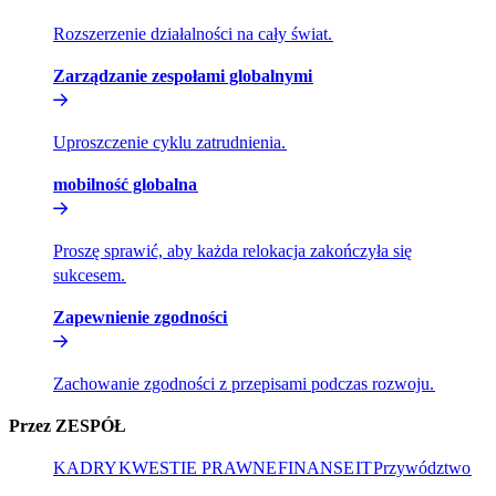
Rozszerzenie działalności na cały świat.​​
Zarządzanie zespołami globalnymi​​
Uproszczenie cyklu zatrudnienia.​​
mobilność globalna​​
Proszę sprawić, aby każda relokacja zakończyła się
sukcesem.​​
Zapewnienie zgodności​​
Zachowanie zgodności z przepisami podczas rozwoju.​​
Przez ZESPÓŁ​​
KADRY​​
KWESTIE PRAWNE​​
FINANSE​​
IT​​
Przywództwo​​