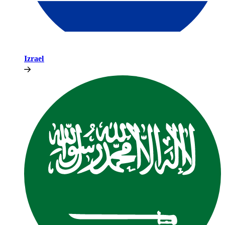
Izrael​​