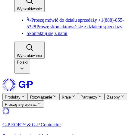
Wyszukiwanie​​
Proszę mówić do działu sprzedaży +1(888)-855-
5328​​
Proszę skontaktować się z działem sprzedaży​​
Skontaktuj się z nami​​
Wyszukiwanie​​
Polski
Produkty​​
Rozwiązanie​​
Kraje​​
Partnerzy​​
Zasoby​​
Proszę się wpisać​​
G-P EOR™ & G-P Contractor​​