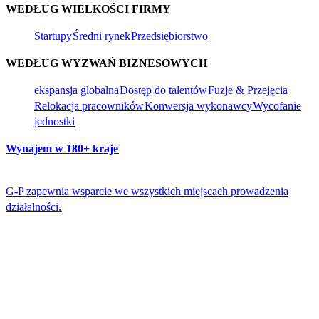
WEDŁUG WIELKOŚCI FIRMY​​
Startupy​​
Średni rynek​​
Przedsiębiorstwo​​
WEDŁUG WYZWAŃ BIZNESOWYCH​​
ekspansja globalna​​
Dostęp do talentów​​
Fuzje & Przejęcia​​
Relokacja pracowników​​
Konwersja wykonawcy​​
Wycofanie
jednostki​​
Wynajem w 180+ kraje​​
G-P zapewnia wsparcie we wszystkich miejscach prowadzenia
działalności.​​