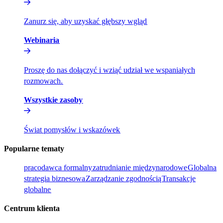
Zanurz się, aby uzyskać głębszy wgląd​​
Webinaria​​
Proszę do nas dołączyć i wziąć udział we wspaniałych
rozmowach.​​
Wszystkie zasoby​​
Świat pomysłów i wskazówek​​
Popularne tematy​​
pracodawca formalny​​
zatrudnianie międzynarodowe​​
Globalna
strategia biznesowa​​
Zarządzanie zgodnością​​
Transakcje
globalne​​
Centrum klienta​​