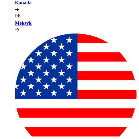
Kanada​​
Meksyk​​