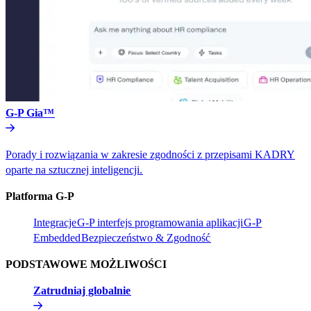
G-P Gia™​​
Porady i rozwiązania w zakresie zgodności z przepisami KADRY
oparte na sztucznej inteligencji.​​
Platforma G-P​​
Integracje​​
G-P interfejs programowania aplikacji​​
G-P
Embedded​​
Bezpieczeństwo & Zgodność​​
PODSTAWOWE MOŻLIWOŚCI​​
Zatrudniaj globalnie​​