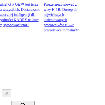
! G-P Gia™ jest teraz
Proszę zrezygnować z
zystkich. Dostarczanie
wizy H-1B. Dostęp do
nej inteligencji dla
największych
dności KADRY na dużą
utalentowanych
róbować teraz!​​
pracowników z G-P
pracodawca formalny™.​​