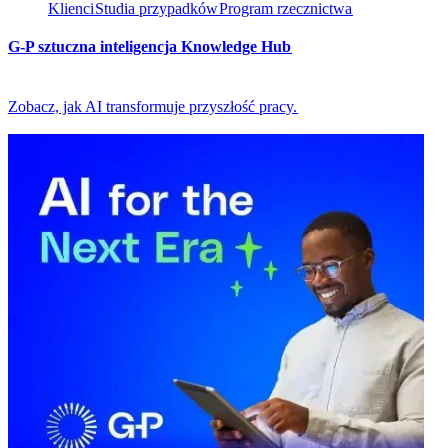
Klienci​​
Studia przypadków​​
Program rzecznictwa​​
G-P sztuczna inteligencja Knowledge Hub​​
Zobacz, jak AI transformuje przyszłość pracy.​​