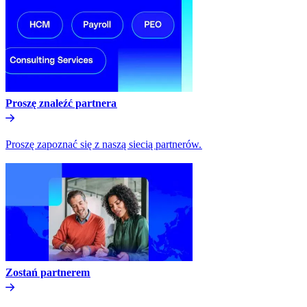
Proszę znaleźć partnera​​
Proszę zapoznać się z naszą siecią partnerów.​​
Zostań partnerem​​