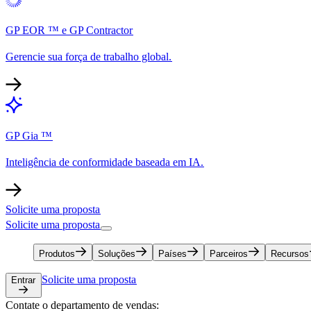
GP EOR ™ e GP Contractor​​
Gerencie sua força de trabalho global.​​
GP Gia ™​​
Inteligência de conformidade baseada em IA.​​
Solicite uma proposta​​
Solicite uma proposta​​
Produtos​​
Soluções​​
Países​​
Parceiros​​
Recursos​​
Solicite uma proposta​​
Entrar​​
Contate o departamento de vendas:​​