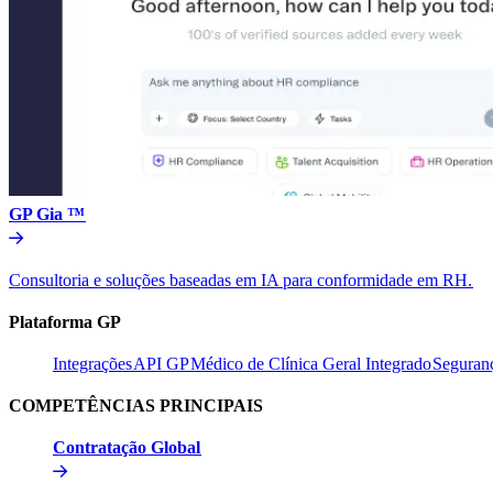
GP Gia ™​​
Consultoria e soluções baseadas em IA para conformidade em RH.​​
Plataforma GP​​
Integrações​​
API GP​​
Médico de Clínica Geral Integrado​​
Seguranç
COMPETÊNCIAS PRINCIPAIS​​
Contratação Global​​