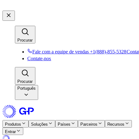
Procurar​​
Fale com a equipe de vendas +1(888)-855-5328​​
Contat
Contate-nos​​
Procurar​​
Português
Produtos​​
Soluções​​
Países​​
Parceiros​​
Recursos​​
Entrar​​