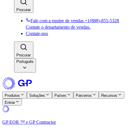
Procurar​​
Fale com a equipe de vendas +1(888)-855-5328​​
Contate o departamento de vendas.​​
Contate-nos​​
Procurar​​
Português
Produtos​​
Soluções​​
Países​​
Parceiros​​
Recursos​​
Entrar​​
GP EOR ™ e GP Contractor​​