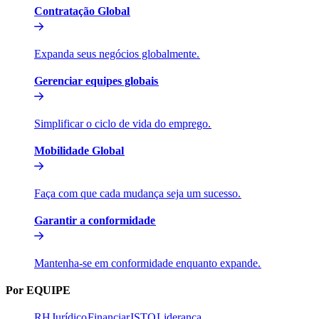
Contratação Global​​
Expanda seus negócios globalmente.​​
Gerenciar equipes globais​​
Simplificar o ciclo de vida do emprego.​​
Mobilidade Global​​
Faça com que cada mudança seja um sucesso.​​
Garantir a conformidade​​
Mantenha-se em conformidade enquanto expande.​​
Por EQUIPE​​
RH​​
Jurídico​​
Financiar​​
ISTO​​
Liderança​​