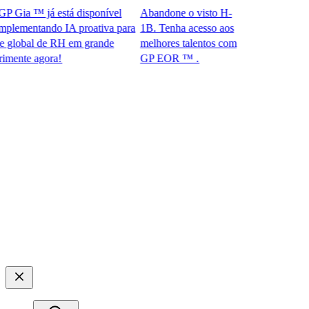
ia ™ já está disponível
Abandone o visto H-
ementando IA proativa para
1B. Tenha acesso aos
obal de RH em grande
melhores talentos com
te agora!​​
GP EOR ™ .​​