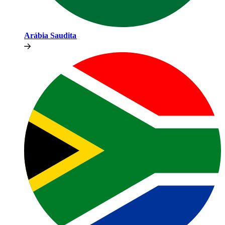
Arábia Saudita​​