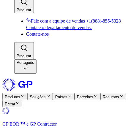
Procurar​​
Fale com a equipe de vendas +1(888)-855-5328​​
Contate o departamento de vendas.​​
Contate-nos​​
Procurar​​
Português
Produtos​​
Soluções​​
Países​​
Parceiros​​
Recursos​​
Entrar​​
GP EOR ™ e GP Contractor​​