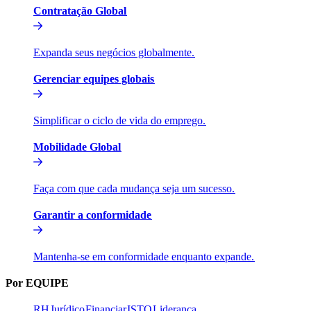
Contratação Global​​
Expanda seus negócios globalmente.​​
Gerenciar equipes globais​​
Simplificar o ciclo de vida do emprego.​​
Mobilidade Global​​
Faça com que cada mudança seja um sucesso.​​
Garantir a conformidade​​
Mantenha-se em conformidade enquanto expande.​​
Por EQUIPE​​
RH​​
Jurídico​​
Financiar​​
ISTO​​
Liderança​​