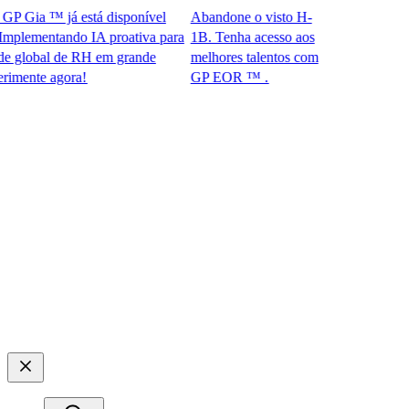
Gia ™ já está disponível
Abandone o visto H-
lementando IA proativa para
1B. Tenha acesso aos
lobal de RH em grande
melhores talentos com
te agora!​​
GP EOR ™ .​​