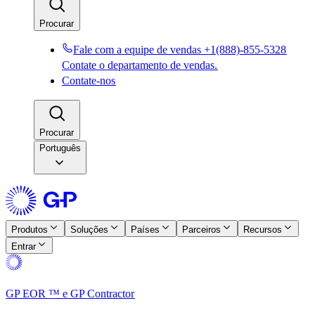
Procurar​​
Fale com a equipe de vendas +1(888)-855-5328​​
Contate o departamento de vendas.​​
Contate-nos​​
Procurar​​
Português
Produtos​​
Soluções​​
Países​​
Parceiros​​
Recursos​​
Entrar​​
GP EOR ™ e GP Contractor​​