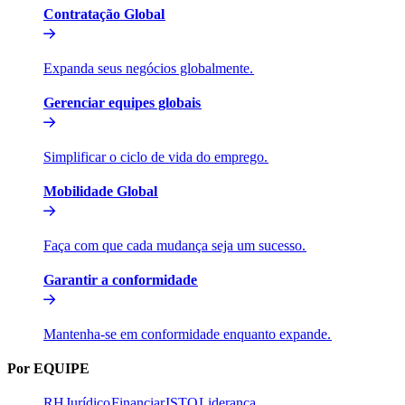
Contratação Global​​
Expanda seus negócios globalmente.​​
Gerenciar equipes globais​​
Simplificar o ciclo de vida do emprego.​​
Mobilidade Global​​
Faça com que cada mudança seja um sucesso.​​
Garantir a conformidade​​
Mantenha-se em conformidade enquanto expande.​​
Por EQUIPE​​
RH​​
Jurídico​​
Financiar​​
ISTO​​
Liderança​​