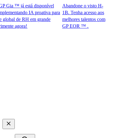
ia ™ já está disponível
Abandone o visto H-
mentando IA proativa para
1B. Tenha acesso aos
bal de RH em grande
melhores talentos com
e agora!​​
GP EOR ™ .​​