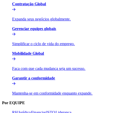
Contratação Global​​
Expanda seus negócios globalmente.​​
Gerenciar equipes globais​​
Simplificar o ciclo de vida do emprego.​​
Mobilidade Global​​
Faça com que cada mudança seja um sucesso.​​
Garantir a conformidade​​
Mantenha-se em conformidade enquanto expande.​​
Por EQUIPE​​
RH​​
Jurídico​​
Financiar​​
ISTO​​
Liderança​​