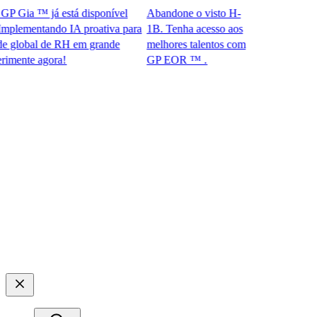
Gia ™ já está disponível
Abandone o visto H-
ementando IA proativa para
1B. Tenha acesso aos
obal de RH em grande
melhores talentos com
te agora!​​
GP EOR ™ .​​