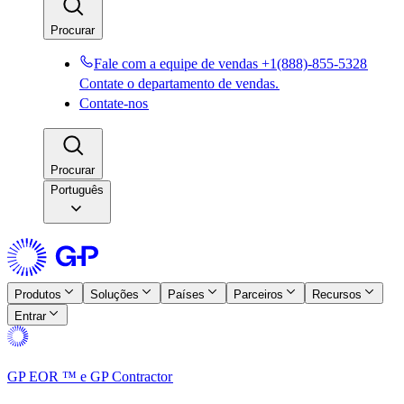
Procurar​​
Fale com a equipe de vendas +1(888)-855-5328​​
Contate o departamento de vendas.​​
Contate-nos​​
Procurar​​
Português
Produtos​​
Soluções​​
Países​​
Parceiros​​
Recursos​​
Entrar​​
GP EOR ™ e GP Contractor​​