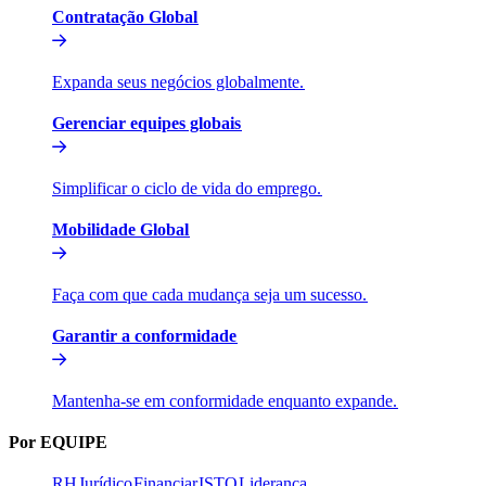
Contratação Global​​
Expanda seus negócios globalmente.​​
Gerenciar equipes globais​​
Simplificar o ciclo de vida do emprego.​​
Mobilidade Global​​
Faça com que cada mudança seja um sucesso.​​
Garantir a conformidade​​
Mantenha-se em conformidade enquanto expande.​​
Por EQUIPE​​
RH​​
Jurídico​​
Financiar​​
ISTO​​
Liderança​​