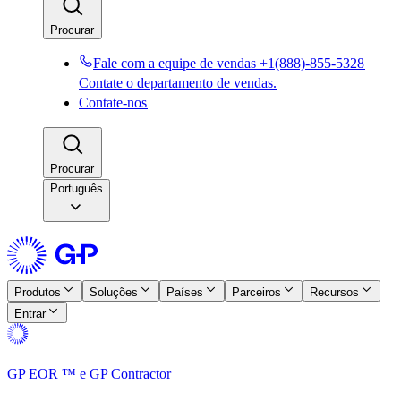
Procurar​​
Fale com a equipe de vendas +1(888)-855-5328​​
Contate o departamento de vendas.​​
Contate-nos​​
Procurar​​
Português
Produtos​​
Soluções​​
Países​​
Parceiros​​
Recursos​​
Entrar​​
GP EOR ™ e GP Contractor​​