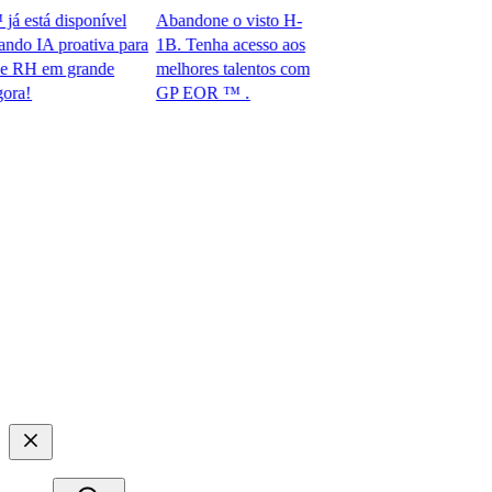
stá disponível
Abandone o visto H-
IA proativa para
1B. Tenha acesso aos
H em grande
melhores talentos com
GP EOR ™ .​​