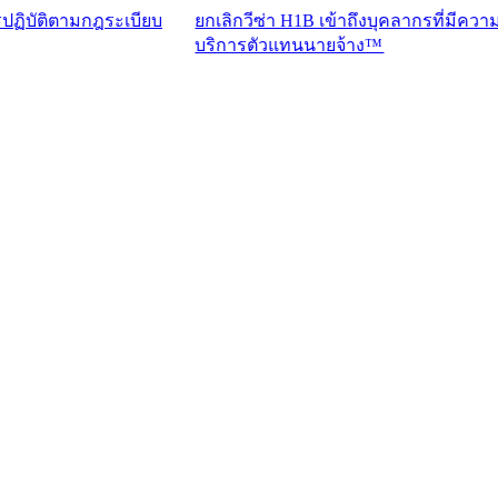
มกฎระเบียบ
ยกเลิกวีซ่า H1B เข้าถึงบุคลากรที่มีความสามารถระ
บริการตัวแทนนายจ้าง™​​