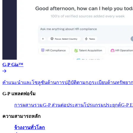
G-P Gia™​​
คำแนะนำและโซลูชันด้านการปฏิบัติตามกฎระเบียบด้านทรัพยากร
G-P แพลตฟอร์ม​​
การผสานรวม​​
G-P ส่วนต่อประสานโปรแกรมประยุกต์​​
G-P E
ความสามารถหลัก​​
จ้างงานทั่วโลก​​