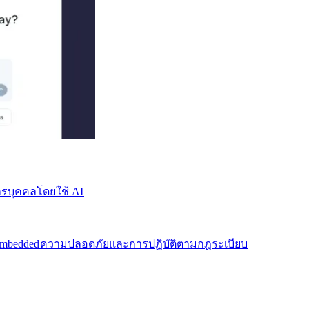
บุคคลโดยใช้ AI​​
mbedded​​
ความปลอดภัยและการปฏิบัติตามกฎระเบียบ​​