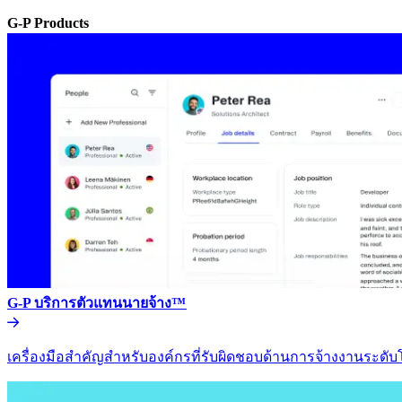
G-P Products​​
G-P บริการตัวแทนนายจ้าง™​​
เครื่องมือสำคัญสำหรับองค์กรที่รับผิดชอบด้านการจ้างงานระดับโล